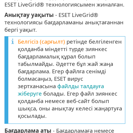
ESET LiveGrid® технологиясымен жиналған.
Анықтау уақыты
- ESET LiveGrid®
технологиясы бағдарламаны анықтағаннан
бергі уақыт.
Белгісіз (сарғылт)
ретінде белгіленген
қолданба міндетті түрде зиянкес
бағдарламалық құрал болып
табылмайды. Әдетте бұл жай жаңа
бағдарлама. Егер файлға сенімді
болмасаңыз, ESET вирус
зертханасына
файлды талдауға
жіберуге
болады. Егер файл зиянкес
қолданба немесе веб-сайт болып
шықса, оны анықтау келесі жаңартуға
қосылады.
Бағдарлама аты
- Бағдарламаға немесе