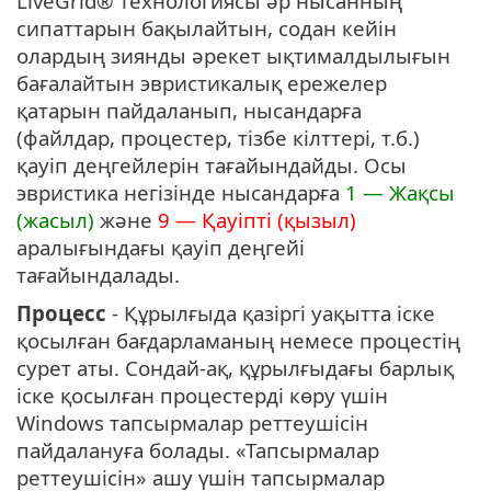
LiveGrid® технологиясы әр нысанның
сипаттарын бақылайтын, содан кейін
олардың зиянды әрекет ықтималдылығын
бағалайтын эвристикалық ережелер
қатарын пайдаланып, нысандарға
(файлдар, процестер, тізбе кілттері, т.б.)
қауіп деңгейлерін тағайындайды. Осы
эвристика негізінде нысандарға
1 — Жақсы
(жасыл)
және
9 — Қауіпті (қызыл)
аралығындағы қауіп деңгейі
тағайындалады.
Процесс
- Құрылғыда қазіргі уақытта іске
қосылған бағдарламаның немесе процестің
сурет аты. Сондай-ақ, құрылғыдағы барлық
іске қосылған процестерді көру үшін
Windows тапсырмалар реттеушісін
пайдалануға болады. «Тапсырмалар
реттеушісін» ашу үшін тапсырмалар