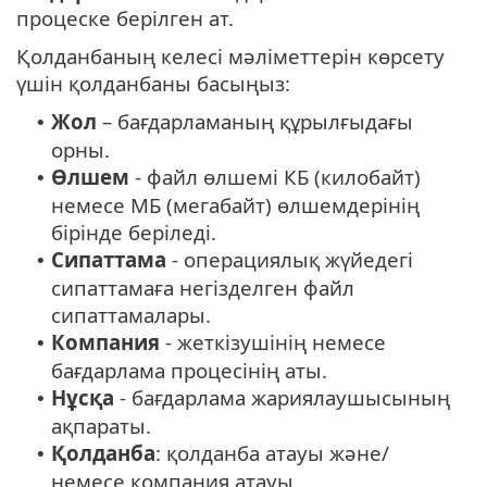
процеске берілген ат.
Қолданбаның келесі мәліметтерін көрсету
үшін қолданбаны басыңыз:
Жол
– бағдарламаның құрылғыдағы
•
орны.
Өлшем
- файл өлшемі КБ (килобайт)
•
немесе MБ (мегабайт) өлшемдерінің
бірінде беріледі.
Сипаттама
- операциялық жүйедегі
•
сипаттамаға негізделген файл
сипаттамалары.
Компания
- жеткізушінің немесе
•
бағдарлама процесінің аты.
Нұсқа
- бағдарлама жариялаушысының
•
ақпараты.
Қолданба
: қолданба атауы және/
•
немесе компания атауы.