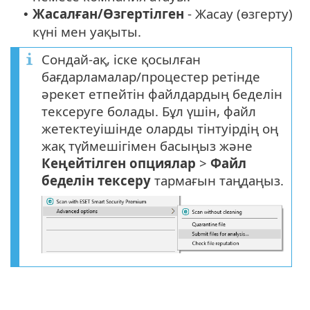
Жасалған/Өзгертілген
- Жасау (өзгерту)
•
күні мен уақыты.
Сондай-ақ, іске қосылған
бағдарламалар/процестер ретінде
әрекет етпейтін файлдардың беделін
тексеруге болады. Бұл үшін, файл
жетектеуішінде оларды тінтуірдің оң
жақ түймешігімен басыңыз және
Кеңейтілген опциялар
>
Файл
беделін тексеру
тармағын таңдаңыз.