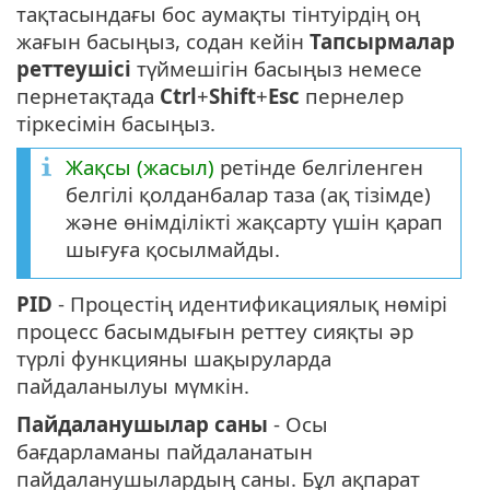
тақтасындағы бос аумақты тінтуірдің оң
жағын басыңыз, содан кейін
Тапсырмалар
реттеушісі
түймешігін басыңыз немесе
пернетақтада
Ctrl
+
Shift
+
Esc
пернелер
тіркесімін басыңыз.
Жақсы (жасыл)
ретінде белгіленген
белгілі қолданбалар таза (ақ тізімде)
және өнімділікті жақсарту үшін қарап
шығуға қосылмайды.
PID
- Процестің идентификациялық нөмірі
процесс басымдығын реттеу сияқты әр
түрлі функцияны шақыруларда
пайдаланылуы мүмкін.
Пайдаланушылар саны
- Осы
бағдарламаны пайдаланатын
пайдаланушылардың саны. Бұл ақпарат