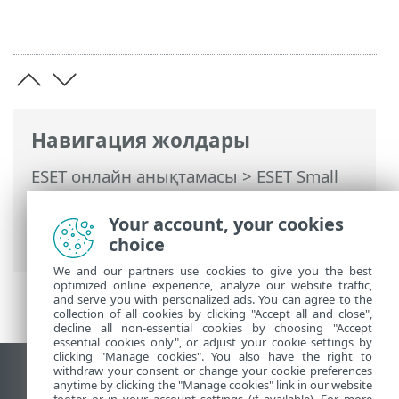
Навигация жолдары
ESET онлайн анықтамасы
>
ESET Small
Business Security
>
ESET Small Business
Security бағдарламасымен жұмыс істеу
Your account, your cookies
>
Құралдар
> Іске қосылған процестер
choice
We and our partners use cookies to give you the best
optimized online experience, analyze our website traffic,
and serve you with personalized ads. You can agree to the
collection of all cookies by clicking "Accept all and close",
decline all non-essential cookies by choosing "Accept
essential cookies only", or adjust your cookie settings by
clicking "Manage cookies". You also have the right to
withdraw your consent or change your cookie preferences
Жұмыс үстеліндегі сайтты қарау
anytime by clicking the "Manage cookies" link in our website