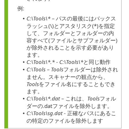
例:
C:\Tools\*
– パスの最後にはバックス
•
ラッシュ
(\)
とアスタリスク
(*)
を指定
して、フォルダーとフォルダーの内
容すべて(ファイルとサブフォルダー)
が除外されることを示す必要があり
ます。
C:\Tools\*.*
-
C:\Tools\*
と同じ動作
•
C:\Tools
–
Tools
フォルダーは除外され
•
ません。スキャナーの観点から、
Tools
をファイル名にすることもでき
ます。
C:\Tools\*.dat
– これは、
Tools
フォル
•
ダーの
.dat
ファイルを除外します。
C:\Tools\sg.dat
- 正確なパスにあるこ
•
の特定のファイルを除外します