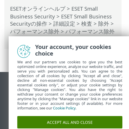
ESETオンラインヘルプ
>
ESET Small
Business Security
>
ESET Small Business
Securityの操作
>
詳細設定
>
検査
>
除外
>
パフォーマンス除外
> パフォーマンス除外
の追加または編集
Your account, your cookies
choice
We and our partners use cookies to give you the best
optimized online experience, analyze our website traffic, and
serve you with personalized ads. You can agree to the
collection of all cookies by clicking "Accept all and close",
decline all non-essential cookies by choosing "Accept
デスクトップサイトの表示
essential cookies only", or adjust your cookie settings by
clicking "Manage cookies". You also have the right to
End of Life
withdraw your consent or change your cookie preferences
ESETナレッジベース
anytime by clicking the "Manage cookies" link in our website
footer or in your account settings (if available). For more
ESETフォーラム
information, see our
Cookie Policy
.
ESET Status Portal
地域サポート
ACCEPT ALL AND CLOSE