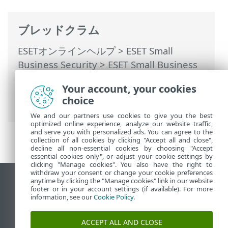
ブレッドクラム
ESETオンラインヘルプ
>
ESET Small
Business Security
>
ESET Small Business
Securityの操作
>
詳細設定
>
保護
>
デバイ
Your account, your cookies
スコントロール
>
デバイスコントロールル
choice
ールエディタ
> 検出されたデバイス
We and our partners use cookies to give you the best
optimized online experience, analyze our website traffic,
and serve you with personalized ads. You can agree to the
collection of all cookies by clicking "Accept all and close",
decline all non-essential cookies by choosing "Accept
essential cookies only", or adjust your cookie settings by
clicking "Manage cookies". You also have the right to
withdraw your consent or change your cookie preferences
anytime by clicking the "Manage cookies" link in our website
デスクトップサイトの表示
footer or in your account settings (if available). For more
End of Life
information, see our
Cookie Policy
.
ESETナレッジベース
ACCEPT ALL AND CLOSE
ESETフォーラム