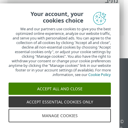
נתיב
העזרה המקוונת של ESET
>
ESET Small
Your account, your
ESET Small Business
>
Business Security
cookies choice
Security
> דרישות מערכת
We and our partners use cookies to give you the best
optimized online experience, analyze our website traffic,
and serve you with personalized ads. You can agree to the
collection of all cookies by clicking "Accept all and close",
decline all non-essential cookies by choosing "Accept
essential cookies only", or adjust your cookie settings by
clicking "Manage cookies". You also have the right to
withdraw your consent or change your cookie preferences
anytime by clicking the "Manage cookies" link in our website
הצג את האתר למחשב
footer or in your account settings (if available). For more
.
information, see our
Cookie Policy
End of Life
מאגר הידע של ESET
ACCEPT ALL AND CLOSE
הפורום של ESET
ESET Status Portal
ACCEPT ESSENTIAL COOKIES ONLY
תמיכה אזורית
MANAGE COOKIES
© 1992 - 2026 ESET, spol. s
ניהול קובצי Cookie
r.o.‎ - כל הזכויות שמורות.
מדיניות קובצי Cookie