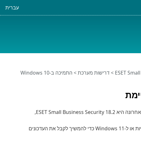
עברית
ESET Small
>
דרישות מערכת
> התמיכה ב-Windows 10
גירסת 32 סיביות של Microsoft Windows 10 אינה נתמכת עוד. הגרסה התואמת האחרונה היא ESET Small Business Security 18.2,
עדיין יש תמיכה בגירסת 64 סיביות של Windows. שדרג ל-Windows 10 עם 64 סיביות או ל-Windows 11 כדי להמשיך לקבל את העדכונים