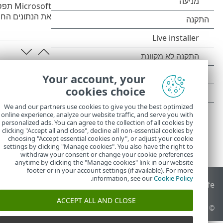
את הנתונים החשובי
Your account, your
cookies choice
We and our partners use cookies to give you the best optimized
online experience, analyze our website traffic, and serve you with
personalized ads. You can agree to the collection of all cookies by
clicking "Accept all and close", decline all non-essential cookies by
choosing "Accept essential cookies only", or adjust your cookie
settings by clicking "Manage cookies". You also have the right to
withdraw your consent or change your cookie preferences
anytime by clicking the "Manage cookies" link in our website
footer or in your account settings (if available). For more
.
information, see our
Cookie Policy
End of Life
מאגר הידע של ESET
הפורום של ESET
 Status Portal
ACCEPT ALL AND CLOSE
© 1992 - 2026 ESET, spol. s r.o.‎ - כל הזכויות שמורות.