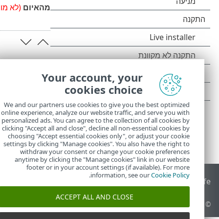
מהאיום
(לא מו
Your account, your
cookies choice
We and our partners use cookies to give you the best optimized
online experience, analyze our website traffic, and serve you with
personalized ads. You can agree to the collection of all cookies by
clicking "Accept all and close", decline all non-essential cookies by
choosing "Accept essential cookies only", or adjust your cookie
settings by clicking "Manage cookies". You also have the right to
withdraw your consent or change your cookie preferences
anytime by clicking the "Manage cookies" link in our website
footer or in your account settings (if available). For more
.
information, see our
Cookie Policy
End of Life
מאגר הידע של ESET
הפורום של ESET
 Status Portal
ACCEPT ALL AND CLOSE
© 1992 - 2026 ESET, spol. s r.o.‎ - כל הזכויות שמורות.