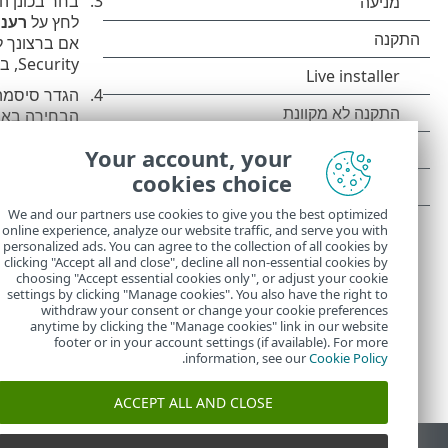
בחר בכונן ה
לחץ על
רענן
Security, בחר
הבחירה בא
הכונן הנשלף
Your account, your
cookies choice
We and our partners use cookies to give you the best optimized
לא תהיה נגישה.
online experience, analyze our website traffic, and serve you with
personalized ads. You can agree to the collection of all cookies by
clicking "Accept all and close", decline all non-essential cookies by
choosing "Accept essential cookies only", or adjust your cookie
settings by clicking "Manage cookies". You also have the right to
withdraw your consent or change your cookie preferences
anytime by clicking the "Manage cookies" link in our website
footer or in your account settings (if available). For more
.
information, see our
Cookie Policy
ACCEPT ALL AND CLOSE