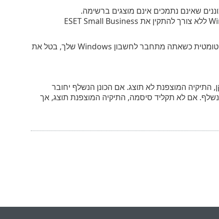
וננים שאינם נתמכים אינם מוצגים ברשימה.
אם ברצונך לפענח את התיקיה המאובטחת בכונן הנשלף שנבחר במכשיר Windows ללא צורך להתקין את ESET Small Business
הגדר סיסמה עבור הספריה המוצפנת. אם אינך רוצה שהכונן הווירטואלי יפוענח אוטומטית כשאתה מתחבר לחשבון Windows שלך, בטל את
 את הכונן הנשלף שלך למכשיר שבו Secure Data אינו מותקן, התיקיה המוצפנת לא תוצג. אם הכונן הנשלף יחובר
פענח את הכונן הנשלף. אם לא תקליד סיסמה, התיקיה המוצפנת תוצג, אך