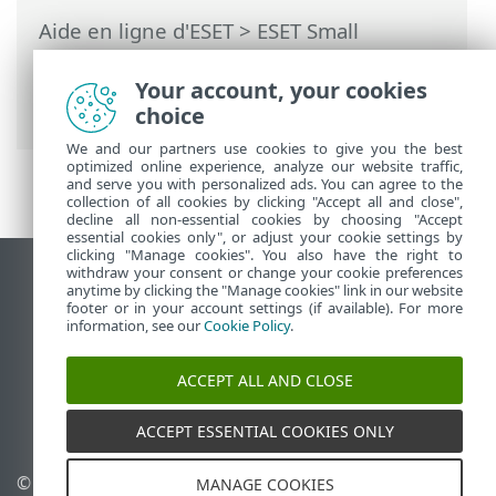
Aide en ligne d'ESET
>
ESET Small
Business Security
>
Utilisation de ESET
Small Business Security
>
Outils
>
Your account, your cookies
Fichiers journaux
> Filtrage du journal
choice
We and our partners use cookies to give you the best
optimized online experience, analyze our website traffic,
and serve you with personalized ads. You can agree to the
collection of all cookies by clicking "Accept all and close",
decline all non-essential cookies by choosing "Accept
essential cookies only", or adjust your cookie settings by
clicking "Manage cookies". You also have the right to
withdraw your consent or change your cookie preferences
Afficher le site pour ordinateur de bureau
anytime by clicking the "Manage cookies" link in our website
footer or in your account settings (if available). For more
End of Life
information, see our
Cookie Policy
.
Base de connaissances ESET
Forum ESET
ACCEPT ALL AND CLOSE
ESET Status Portal
Assistance régionale
ACCEPT ESSENTIAL COOKIES ONLY
© 1992 - 2026 ESET, spol. s
Gérer les témoins
MANAGE COOKIES