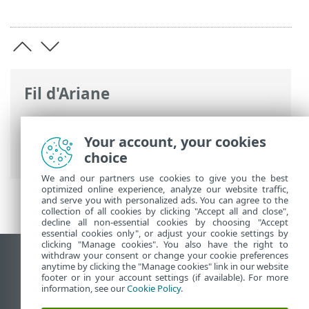
Fil d'Ariane
Aide en ligne d'ESET
>
ESET Small
Business Security
>
Utilisation de ESET
Your account, your cookies
Small Business Security
choice
We and our partners use cookies to give you the best
optimized online experience, analyze our website traffic,
and serve you with personalized ads. You can agree to the
collection of all cookies by clicking "Accept all and close",
decline all non-essential cookies by choosing "Accept
essential cookies only", or adjust your cookie settings by
clicking "Manage cookies". You also have the right to
withdraw your consent or change your cookie preferences
Afficher le site pour ordinateur de bureau
anytime by clicking the "Manage cookies" link in our website
footer or in your account settings (if available). For more
End of Life
information, see our
Cookie Policy
.
Base de connaissances ESET