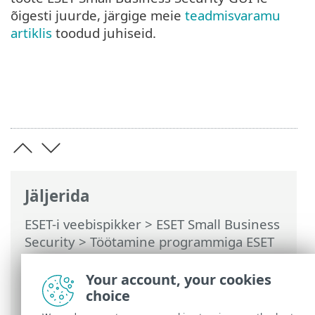
õigesti juurde, järgige meie
teadmisvaramu
artiklis
toodud juhiseid.
Jäljerida
ESET-i veebispikker
>
ESET Small Business
Security
>
Töötamine programmiga ESET
Small Business Security
>
Täpsem
häälestus
>
Kasutajaliides
> Ekraanilugeri
Your account, your cookies
tugi
choice