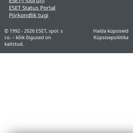
ESET-i foorum
ESET Status Portal
Piirkondlik tugi
© 1992 - 2026 ESET, spol. s
Halda küpsiseid
r.o. – kõik õigused on
Küpsisepoliitika
kaitstud.