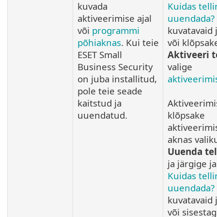
kuvada
Kuidas tell
aktiveerimise ajal
uuendada?
või
programmi
kuvatavaid 
põhiaknas
. Kui teie
või klõpsak
ESET Small
Aktiveeri 
Business Security
valige
on juba installitud,
aktiveerim
pole teie seade
kaitstud ja
Aktiveerimi
uuendatud.
klõpsake
aktiveerimi
aknas valik
Uuenda tel
ja järgige j
Kuidas tell
uuendada?
kuvatavaid 
või sisesta