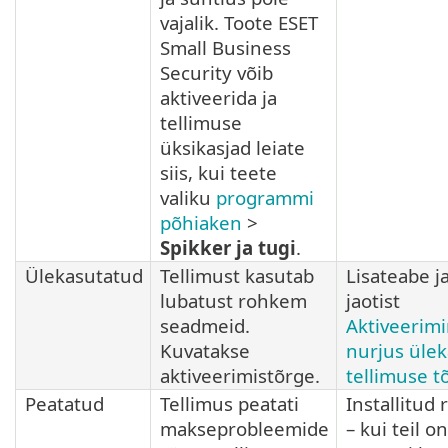
vajalik. Toote ESET
Small Business
Security võib
aktiveerida ja
tellimuse
üksikasjad leiate
siis, kui teete
valiku
programmi
põhiaken
>
Spikker ja tugi
.
Ülekasutatud
Tellimust kasutab
Lisateabe j
lubatust rohkem
jaotist
seadmeid.
Aktiveerim
Kuvatakse
nurjus üle
aktiveerimistõrge.
tellimuse t
Peatatud
Tellimus peatati
Installitud
makseprobleemide
– kui teil o