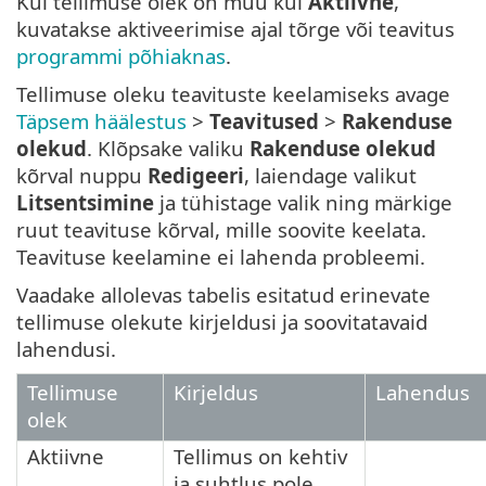
Kui tellimuse olek on muu kui
Aktiivne
,
kuvatakse aktiveerimise ajal tõrge või teavitus
programmi põhiaknas
.
Tellimuse oleku teavituste keelamiseks avage
Täpsem häälestus
>
Teavitused
>
Rakenduse
olekud
. Klõpsake valiku
Rakenduse olekud
kõrval nuppu
Redigeeri
, laiendage valikut
Litsentsimine
ja tühistage valik ning märkige
ruut teavituse kõrval, mille soovite keelata.
Teavituse keelamine ei lahenda probleemi.
Vaadake allolevas tabelis esitatud erinevate
tellimuse olekute kirjeldusi ja soovitatavaid
lahendusi.
Tellimuse
Kirjeldus
Lahendus
olek
Aktiivne
Tellimus on kehtiv
ja suhtlus pole