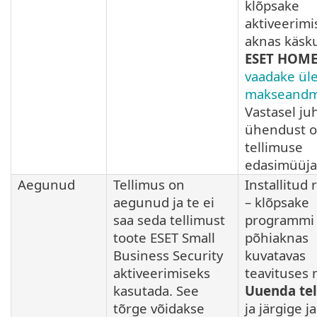
klõpsake
aktiveerimi
aknas käsk
ESET HOM
vaadake ül
makseand
Vastasel ju
ühendust 
tellimuse
edasimüüja
Aegunud
Tellimus on
Installitud
aegunud ja te ei
– klõpsake
saa seda tellimust
programmi
toote ESET Small
põhiaknas
Business Security
kuvatavas
aktiveerimiseks
teavituses
kasutada. See
Uuenda tel
tõrge võidakse
ja järgige j