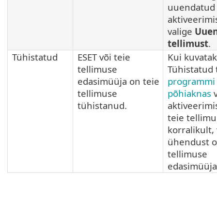
uuendatud
aktiveerimis
valige
Uue
tellimust
.
Tühistatud
ESET või teie
Kui kuvatak
tellimuse
Tühistatud 
edasimüüja on teie
programmi
tellimuse
põhiaknas
v
tühistanud.
aktiveerimis
teie tellim
korralikult,
ühendust 
tellimuse
edasimüüja