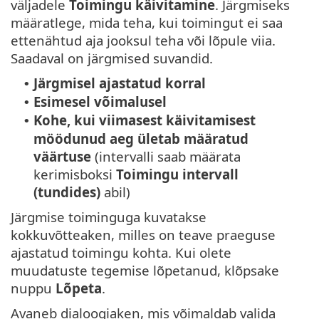
väljadele
Toimingu käivitamine
. Järgmiseks
määratlege, mida teha, kui toimingut ei saa
ettenähtud aja jooksul teha või lõpule viia.
Saadaval on järgmised suvandid.
Järgmisel ajastatud korral
•
Esimesel võimalusel
•
Kohe, kui viimasest käivitamisest
•
möödunud aeg ületab määratud
väärtuse
(intervalli saab määrata
kerimisboksi
Toimingu intervall
(tundides)
abil)
Järgmise toiminguga kuvatakse
kokkuvõtteaken, milles on teave praeguse
ajastatud toimingu kohta. Kui olete
muudatuste tegemise lõpetanud, klõpsake
nuppu
Lõpeta
.
Avaneb dialoogiaken, mis võimaldab valida