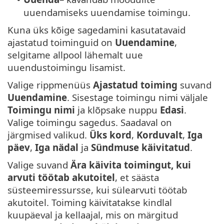
uuendamiseks uuendamise toimingu.
Kuna üks kõige sagedamini kasutatavaid
ajastatud toiminguid on
Uuendamine
,
selgitame allpool lähemalt uue
uuendustoimingu lisamist.
Valige rippmenüüs
Ajastatud toiming
suvand
Uuendamine
. Sisestage toimingu nimi väljale
Toimingu nimi
ja klõpsake nuppu
Edasi
.
Valige toimingu sagedus. Saadaval on
järgmised valikud.
Üks kord
,
Korduvalt
,
Iga
päev
,
Iga nädal
ja
Sündmuse käivitatud
.
Valige suvand
Ära käivita toimingut, kui
arvuti töötab akutoitel
, et säästa
süsteemiressursse, kui sülearvuti töötab
akutoitel. Toiming käivitatakse kindlal
kuupäeval ja kellaajal, mis on märgitud