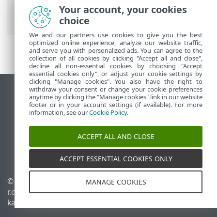
Security
>
KKK
> Kuidas luua ajastis uus
Your account, your cookies
toiming?
choice
We and our partners use cookies to give you the best
optimized online experience, analyze our website traffic,
and serve you with personalized ads. You can agree to the
collection of all cookies by clicking "Accept all and close",
decline all non-essential cookies by choosing "Accept
essential cookies only", or adjust your cookie settings by
clicking "Manage cookies". You also have the right to
withdraw your consent or change your cookie preferences
Vaata tavaarvutile mõeldud veebilehte
anytime by clicking the "Manage cookies" link in our website
footer or in your account settings (if available). For more
End of Life
information, see our
Cookie Policy
.
ESET-i teabebaas
ESET-i foorum
ACCEPT ALL AND CLOSE
ESET Status Portal
Piirkondlik tugi
ACCEPT ESSENTIAL COOKIES ONLY
© 1992 - 2026 ESET, spol. s
Halda küpsiseid
MANAGE COOKIES
r.o. – kõik õigused on
Küpsisepoliitika
kaitstud.