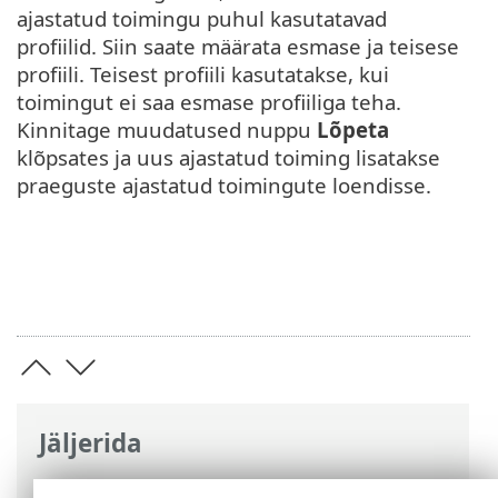
ajastatud toimingu puhul kasutatavad
profiilid. Siin saate määrata esmase ja teisese
profiili. Teisest profiili kasutatakse, kui
toimingut ei saa esmase profiiliga teha.
Kinnitage muudatused nuppu
Lõpeta
klõpsates ja uus ajastatud toiming lisatakse
praeguste ajastatud toimingute loendisse.
Jäljerida
ESET-i veebispikker
>
ESET Small Business