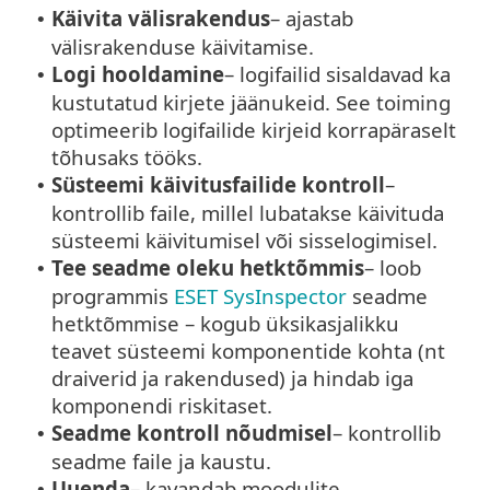
Käivita välisrakendus
– ajastab
•
välisrakenduse käivitamise.
Logi hooldamine
– logifailid sisaldavad ka
•
kustutatud kirjete jäänukeid. See toiming
optimeerib logifailide kirjeid korrapäraselt
tõhusaks tööks.
Süsteemi käivitusfailide kontroll
–
•
kontrollib faile, millel lubatakse käivituda
süsteemi käivitumisel või sisselogimisel.
Tee seadme oleku hetktõmmis
– loob
•
programmis
ESET SysInspector
seadme
hetktõmmise – kogub üksikasjalikku
teavet süsteemi komponentide kohta (nt
draiverid ja rakendused) ja hindab iga
komponendi riskitaset.
Seadme kontroll nõudmisel
– kontrollib
•
seadme faile ja kaustu.
Uuenda
– kavandab moodulite
•