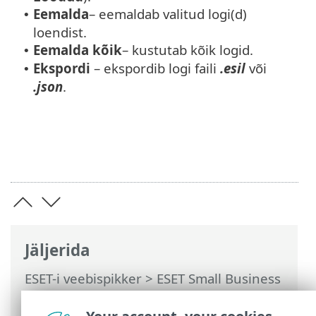
Eemalda
– eemaldab valitud logi(d)
•
loendist.
Eemalda kõik
– kustutab kõik logid.
•
Ekspordi
– ekspordib logi faili
.esil
või
•
.json
.
Jäljerida
ESET-i veebispikker
>
ESET Small Business
Security
>
Töötamine programmiga ESET
Small Business Security
>
Tööriistad
>