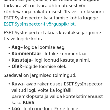
tarkvara või riistvara ühtimatusest või
ründevaraga nakatumisest. Teavet funktsiooni
ESET SysInspector kasutamise kohta lugege
ESET SysInspector-i võrguspikrist
.
ESET SysInspectorI aknas kuvatakse järgmine
teave logide kohta.
Aeg
– logide loomise aeg.
•
Kommentaar
– lühike kommentaar.
•
Kasutaja
– logi loonud kasutaja nimi.
•
Olek
–logide loomise olek.
•
Saadaval on järgmised toimingud.
Kuva
– avab rakenduses ESET SysInspector
•
valitud logi. Võite ka logifailil
paremklõpsata ja valida kontekstimenüüst
käsu
Kuva
.
Loo
– loob uue logi. Enne logile
•