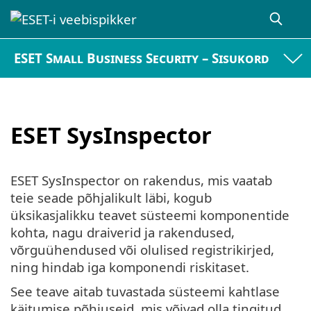
ESET Small Business Security – Sisukord
ESET SysInspector
ESET SysInspector on rakendus, mis vaatab
teie seade põhjalikult läbi, kogub
üksikasjalikku teavet süsteemi komponentide
kohta, nagu draiverid ja rakendused,
võrguühendused või olulised registrikirjed,
ning hindab iga komponendi riskitaset.
See teave aitab tuvastada süsteemi kahtlase
käitumise põhjuseid, mis võivad olla tingitud