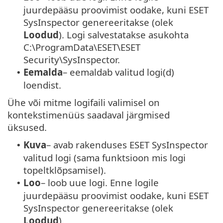
juurdepääsu proovimist oodake, kuni ESET
SysInspector genereeritakse (olek
Loodud
). Logi salvestatakse asukohta
C:\ProgramData\ESET\ESET
Security\SysInspector.
Eemalda
– eemaldab valitud logi(d)
•
loendist.
Ühe või mitme logifaili valimisel on
kontekstimenüüs saadaval järgmised
üksused.
Kuva
– avab rakenduses ESET SysInspector
•
valitud logi (sama funktsioon mis logi
topeltklõpsamisel).
Loo
– loob uue logi. Enne logile
•
juurdepääsu proovimist oodake, kuni ESET
SysInspector genereeritakse (olek
Loodud
).