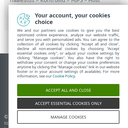
Intrusion Prevention System
>
HIPS-i
interaktiivne aken
> Tuvastati võimalik
Your account, your cookies
väljapressimisvara käitumine
choice
We and our partners use cookies to give you the best
optimized online experience, analyze our website traffic,
and serve you with personalized ads. You can agree to the
collection of all cookies by clicking "Accept all and close",
decline all non-essential cookies by choosing "Accept
essential cookies only", or adjust your cookie settings by
clicking "Manage cookies". You also have the right to
withdraw your consent or change your cookie preferences
Vaata tavaarvutile mõeldud veebilehte
anytime by clicking the "Manage cookies" link in our website
footer or in your account settings (if available). For more
End of Life
information, see our
Cookie Policy
.
ESET-i teabebaas
ESET-i foorum
ACCEPT ALL AND CLOSE
ESET Status Portal
Piirkondlik tugi
ACCEPT ESSENTIAL COOKIES ONLY
© 1992 - 2026 ESET, spol. s
Halda küpsiseid
MANAGE COOKIES
r.o. – kõik õigused on
Küpsisepoliitika