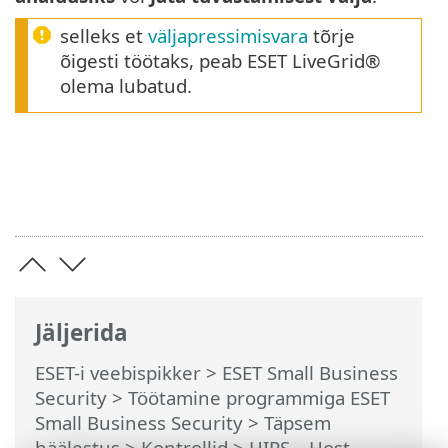
selleks et
väljapressimisvara
tõrje
õigesti töötaks, peab ESET LiveGrid®
olema lubatud.
Jäljerida
ESET-i veebispikker
>
ESET Small Business
Security
>
Töötamine programmiga ESET
Small Business Security
>
Täpsem
häälestus
>
Kontrollid
>
HIPS – Host