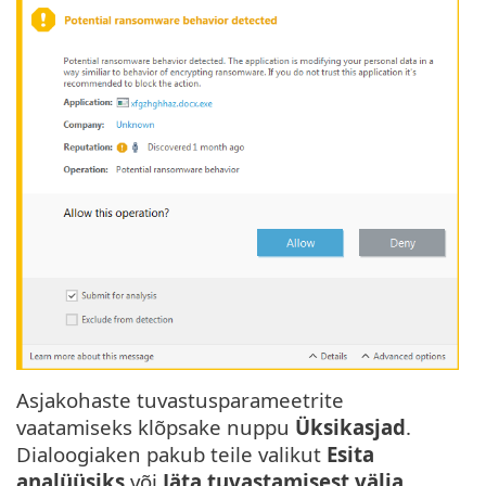
Asjakohaste tuvastusparameetrite
vaatamiseks klõpsake nuppu
Üksikasjad
.
Dialoogiaken pakub teile valikut
Esita
analüüsiks
või
Jäta tuvastamisest välja
.