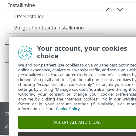
Your account, your cookies
choice
We and our partners use cookies to give you the best optimize
online experience, analyze our website traffic, and serve you wit
personalized ads. You can agree to the collection of all cookies b
clicking "Accept all and close", decline all non-essential cookies b
choosing "Accept essential cookies only", or adjust your cooki
settings by clicking "Manage cookies". You also have the right t
withdraw your consent or change your cookie preference
anytime by clicking the "Manage cookies" link in our websit
footer or in your account settings (if available). For mor
information, see our
Cookie Policy
.
End of Life
ESET-i teabebaas
ESET-i foorum
ESET Status Por
ACCEPT ALL AND CLOSE
© 1992 - 2026 ESET, spol. s r.o. – kõik õigused on kaitstud.