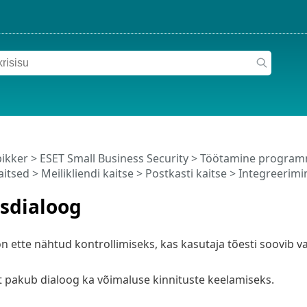
pikker
>
ESET Small Business Security
>
Töötamine programm
aitsed
>
Meilikliendi kaitse
>
Postkasti kaitse
>
Integreerimi
usdialoog
on ette nähtud kontrollimiseks, kas kasutaja tõesti soovib va
st pakub dialoog ka võimaluse kinnituste keelamiseks.