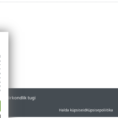
d
h
y
y
e
o
s
e
e
tal
Piirkondlik tugi
Halda küpsiseid
Küpsisepoliitika