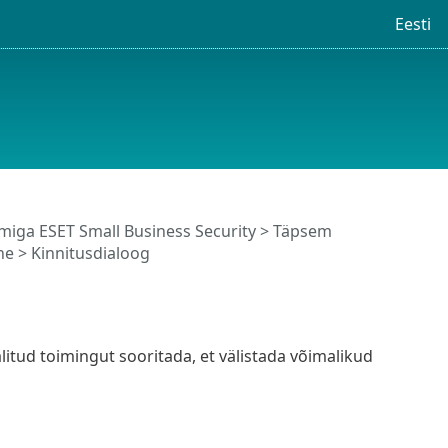
Eesti
iga ESET Small Business Security
>
Täpsem
ne
> Kinnitusdialoog
litud toimingut sooritada, et välistada võimalikud