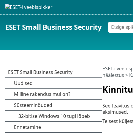
ESET Small Business Security
ESET-i veebis
häälestus
>
K
Kinnit
See teavitus 
eksimused.
Teisest külje