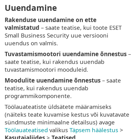
Uuendamine
Rakenduse uuendamine on ette
valmistatud
– saate teatise, kui toote ESET
Small Business Security uue versiooni
uuendus on valmis.
Tuvastamismootori uuendamine õnnestus
–
saate teatise, kui rakendus uuendab
tuvastamismootori mooduleid.
Moodulite uuendamine õnnestus
– saate
teatise, kui rakendus uuendab
programmikomponente.
Töölauateatiste üldsätete määramiseks
(näiteks teate kuvamise kestus või kuvatavate
sündmuste minimaalne detailsus) avage
Töölauateatised
valikus
Täpsem häälestus
>
Kasutajaliides
>
Teatised
.