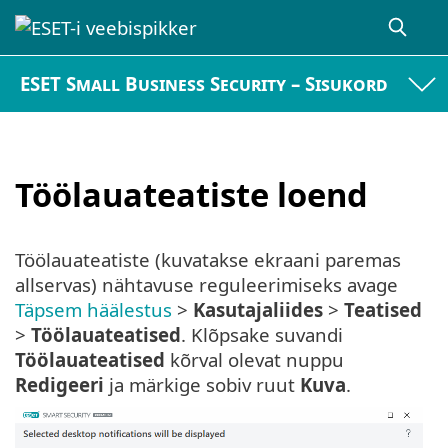
ESET Small Business Security – Sisukord
Töölauateatiste loend
Töölauateatiste (kuvatakse ekraani paremas
allservas) nähtavuse reguleerimiseks avage
Täpsem häälestus
>
Kasutajaliides
>
Teatised
>
Töölauateatised
. Klõpsake suvandi
Töölauateatised
kõrval olevat nuppu
Redigeeri
ja märkige sobiv ruut
Kuva
.