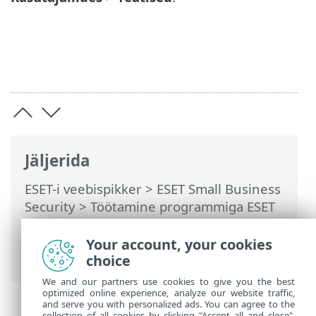
Jäljerida
ESET-i veebispikker
>
ESET Small Business
Security
>
Töötamine programmiga ESET
Small Business Security
>
Täpsem
häälestus
>
Teavitused
>
Töölauateatised
Your account, your cookies
> Töölauateatiste loend
choice
We and our partners use cookies to give you the best
optimized online experience, analyze our website traffic,
and serve you with personalized ads. You can agree to the
collection of all cookies by clicking "Accept all and close",