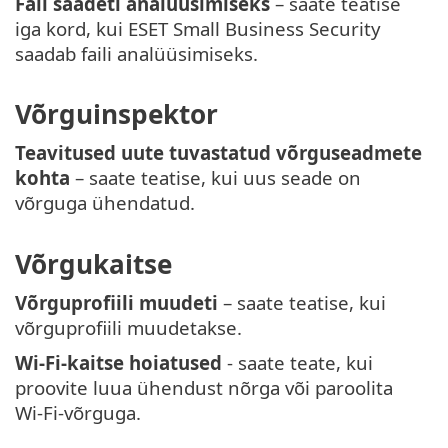
Fail saadeti analüüsimiseks
– saate teatise
iga kord, kui ESET Small Business Security
saadab faili analüüsimiseks.
Võrguinspektor
Teavitused uute tuvastatud võrguseadmete
kohta
– saate teatise, kui uus seade on
võrguga ühendatud.
Võrgukaitse
Võrguprofiili muudeti
– saate teatise, kui
võrguprofiili muudetakse.
Wi-Fi-kaitse hoiatused
- saate teate, kui
proovite luua ühendust nõrga või paroolita
Wi-Fi-võrguga.