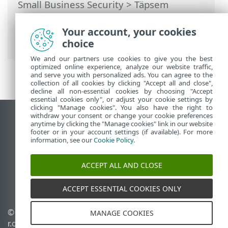
Small Business Security
>
Täpsem
häälestus
>
Kontrollid
>
Ründevarakontrollid
>
Jõudeoleku
Your account, your cookies
kontroll
> Jõudeoleku tuvastamine
choice
We and our partners use cookies to give you the best
optimized online experience, analyze our website traffic,
and serve you with personalized ads. You can agree to the
collection of all cookies by clicking "Accept all and close",
decline all non-essential cookies by choosing "Accept
essential cookies only", or adjust your cookie settings by
clicking "Manage cookies". You also have the right to
withdraw your consent or change your cookie preferences
Vaata tavaarvutile mõeldud veebilehte
anytime by clicking the "Manage cookies" link in our website
footer or in your account settings (if available). For more
End of Life
information, see our
Cookie Policy
.
ESET-i teabebaas
ESET-i foorum
ACCEPT ALL AND CLOSE
ESET Status Portal
Piirkondlik tugi
ACCEPT ESSENTIAL COOKIES ONLY
© 1992 - 2026 ESET, spol. s
Halda küpsiseid
MANAGE COOKIES
r.o. – kõik õigused on
Küpsisepoliitika