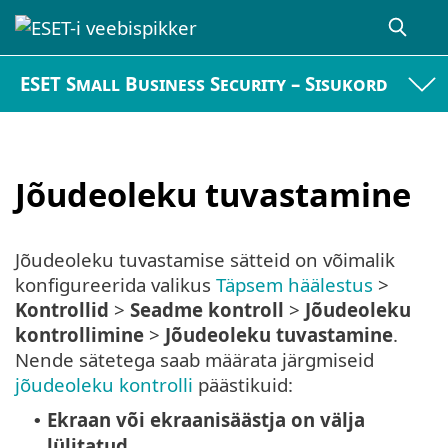
ESET Small Business Security – Sisukord
Jõudeoleku tuvastamine
Jõudeoleku tuvastamise sätteid on võimalik
konfigureerida valikus
Täpsem häälestus
>
Kontrollid
>
Seadme kontroll
>
Jõudeoleku
kontrollimine
>
Jõudeoleku tuvastamine
.
Nende sätetega saab määrata järgmiseid
jõudeoleku kontrolli
päästikuid:
Ekraan või ekraanisäästja on välja
•
lülitatud