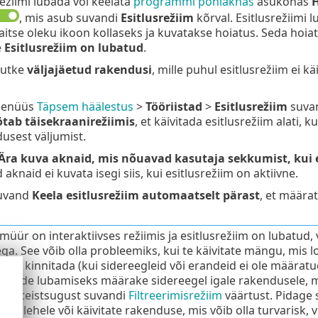
režiimi lubada või keelata
programmi põhiaknas
asukohas
H
, mis asub suvandi
Esitlusrežiim
kõrval. Esitlusrežiimi
aitse oleku ikoon kollaseks ja kuvatakse hoiatus. Seda hoia
e
Esitlusrežiim on lubatud
.
uutke
väljajäetud rakendusi
, mille puhul esitlusrežiim ei k
menüüs
Täpsem häälestus
>
Tööriistad
>
Esitlusrežiim
suva
tab täisekraanirežiimis
, et käivitada esitlusrežiim alati, 
usest väljumist.
Ära kuva aknaid, mis nõuavad kasutaja sekkumist, kui e
d aknaid ei kuvata isegi siis, kui esitlusrežiim on aktiivne.
suvand
Keela esitlusrežiim automaatselt pärast
, et määra
emüür on interaktiivses režiimis ja esitlusrežiim on lubatud
ga. See võib olla probleemiks, kui te käivitate mängu, mis l
ming kinnitada (kui sidereegleid või erandeid ei ole määratu
d. Side lubamiseks määrake sidereegel igale rakendusele, m
ris teistsugust suvandi
Filtreerimisrežiim
väärtust. Pidage s
veebilehele või käivitate rakenduse, mis võib olla turvarisk,