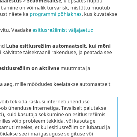
äälestus
>
Seadmekaitse
, klõpsates nuppu
 lubamine on võimalik turvarisk, mistõttu muutub
tust näete ka
programmi põhiaknas
, kus kuvatakse
äivitu. Vaadake
esitlusrežiimist väljajäetud
nd
Luba esitlusrežiim automaatselt, kui mõni
kui käivitate täisekraanil rakenduse, ja peatada see
sitlusrežiim on aktiivne
muutmata ja
ta aeg, mille möödudes keelatakse automaatselt
, võib tekkida raskusi internetiühenduse
oob ühenduse Internetiga. Tavaliselt palutakse
d), kuid kasutaja sekkumine on esitlusrežiimis
illes võib probleem tekkida, või kasutage
amuti meeles, et kui esitlusrežiim on lubatud ja
 võidakse see ilma igasuguse selgituse või