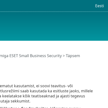
Eesti
iga ESET Small Business Security
>
Täpsem
matut kasutamist, ei soovi teavitus- või
usrežiimi saab kasutada ka esitluste jaoks, millele
a keelatakse kõik teatiseaknad ja ajasti tegevus
sutaja sekkumist.