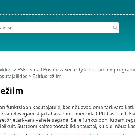
pikker
>
ESET Small Business Security
>
Töötamine programm
asutajaliides
> Esitlusrežiim
režiim
 on funktsioon kasutajatele, kes nõuavad oma tarkvara katke
 vahelesegamist ja tahavad minimeerida CPU kasutust. Esitl
rusetõrjetarkvara vahele segada. Selle funktsiooni lubamiseg
ielikult. Süsteemikaitse töötab ikka taustal, kuid ei nõua ka