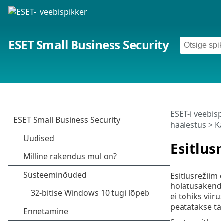
ESET Small Business Security
ESET-i veebis
häälestus
>
K
Esitlus
Esitlusrežiim
hoiatusakende
ei tohiks vii
peatatakse tä