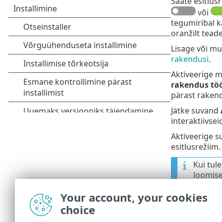
Saate esitlus
või
tegumiribal k
oranžilt tead
Lisage või m
rakendusi
.
Aktiveerige 
rakendus töö
pärast rakend
Jätke suvand
interaktiivsei
Aktiveerige 
esitlusrežiim.
Kui tul
loomise
see toi
Your account, your cookies
keelatu
tulemüü
choice
lähete 