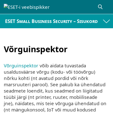
ESET Small Business Security – Sisukord
Võrguinspektor
Võrguinspektor
võib aidata tuvastada
usaldusväärse võrgu (kodu- või töövõrgu)
nõrku kohti (nt avatud pordid või nõrk
marsruuteri parool). See pakub ka ühendatud
seadmete loendit, kus seadmed on liigitatud
tüübi järgi (nt printer, ruuter, mobiiliseade
jne), näidates, mis teie võrguga ühendatud on
(nt mängukonsool, IoT või muud kodused