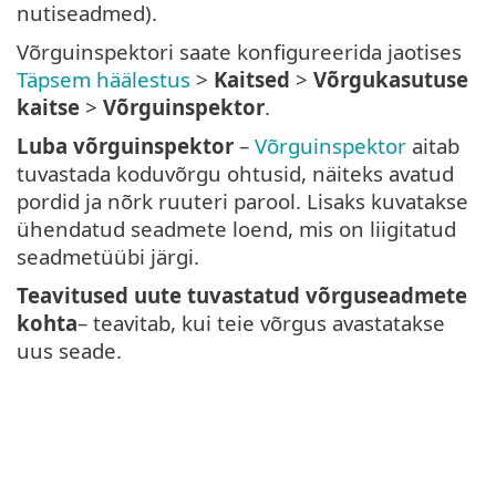
nutiseadmed).
Võrguinspektori saate konfigureerida jaotises
Täpsem häälestus
>
Kaitsed
>
Võrgukasutuse
kaitse
>
Võrguinspektor
.
Luba võrguinspektor
–
Võrguinspektor
aitab
tuvastada koduvõrgu ohtusid, näiteks avatud
pordid ja nõrk ruuteri parool. Lisaks kuvatakse
ühendatud seadmete loend, mis on liigitatud
seadmetüübi järgi.
Teavitused uute tuvastatud võrguseadmete
kohta
– teavitab, kui teie võrgus avastatakse
uus seade.