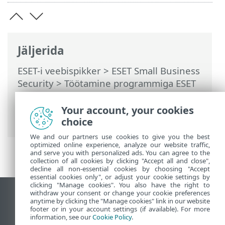
Jäljerida
ESET-i veebispikker
>
ESET Small Business
Security
>
Töötamine programmiga ESET
Small Business Security
>
Täpsem
häälestus
>
Kaitsed
>
Võrgukasutuse
Your account, your cookies
kaitse
> Võrguinspektor
choice
We and our partners use cookies to give you the best
optimized online experience, analyze our website traffic,
and serve you with personalized ads. You can agree to the
collection of all cookies by clicking "Accept all and close",
decline all non-essential cookies by choosing "Accept
essential cookies only", or adjust your cookie settings by
clicking "Manage cookies". You also have the right to
withdraw your consent or change your cookie preferences
Vaata tavaarvutile mõeldud veebilehte
anytime by clicking the "Manage cookies" link in our website
footer or in your account settings (if available). For more
End of Life
information, see our
Cookie Policy
.
ESET-i teabebaas