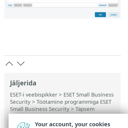
Jäljerida
ESET-i veebispikker
>
ESET Small Business
Security
>
Töötamine programmiga ESET
Small Business Security
>
Täpsem
häälestus
>
Kaitsed
>
Meilikliendi kaitse
>
Meiliedastuse kaitse
> Väljajäetavad
Your account, your cookies