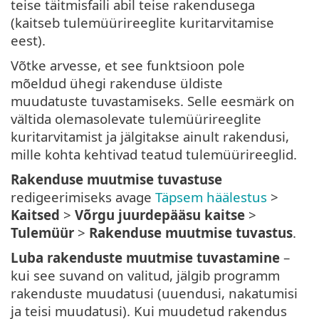
teise täitmisfaili abil teise rakendusega
(kaitseb tulemüürireeglite kuritarvitamise
eest).
Võtke arvesse, et see funktsioon pole
mõeldud ühegi rakenduse üldiste
muudatuste tuvastamiseks. Selle eesmärk on
vältida olemasolevate tulemüürireeglite
kuritarvitamist ja jälgitakse ainult rakendusi,
mille kohta kehtivad teatud tulemüürireeglid.
Rakenduse muutmise tuvastuse
redigeerimiseks avage
Täpsem häälestus
>
Kaitsed
>
Võrgu juurdepääsu kaitse
>
Tulemüür
>
Rakenduse muutmise tuvastus
.
Luba rakenduste muutmise tuvastamine
–
kui see suvand on valitud, jälgib programm
rakenduste muudatusi (uuendusi, nakatumisi
ja teisi muudatusi). Kui muudetud rakendus