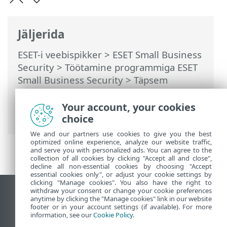
Jäljerida
ESET-i veebispikker
>
ESET Small Business
Security
>
Töötamine programmiga ESET
Small Business Security
>
Täpsem
häälestus
>
Kaitsed
>
Võrgukasutuse
kaitse
>
Tulemüür
> Rakenduse
Your account, your cookies
muutmise tuvastus
choice
We and our partners use cookies to give you the best
optimized online experience, analyze our website traffic,
and serve you with personalized ads. You can agree to the
collection of all cookies by clicking "Accept all and close",
decline all non-essential cookies by choosing "Accept
essential cookies only", or adjust your cookie settings by
clicking "Manage cookies". You also have the right to
withdraw your consent or change your cookie preferences
Vaata tavaarvutile mõeldud veebilehte
anytime by clicking the "Manage cookies" link in our website
footer or in your account settings (if available). For more
End of Life
information, see our
Cookie Policy
.
ESET-i teabebaas