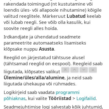
rakendada toimingud (nt kustutamine või
loendis üles- või allapoole nihutamine) kõigile
valitud reeglitele. Märkeruut
Lubatud
keelab
või lubab reegli. See võib olla kasulik, kui
soovite reegli alles hoida.
Irdkandjate ja ühendatud seadmete
parameetrite automaatseks lisamiseks
klõpsake nuppu
Asusta
.
Reeglid on järjestatud tähtsuse alusel
(tähtsamad reeglid on eespool). Reegleid saab
liigutada, klõpsates valikut
Ülemine/üles/alla/alumine
, ja neid saab
liigutada ühekaupa või rühmades.
Logikirjeid saab vaadata
programmi
põhiaknas
, kui valite
Tööriistad
>
Logifailid
.
Seadmejuhtimise logi salvestab kõik juhtumid,