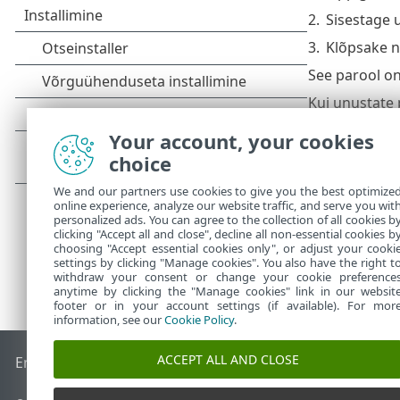
2.
Sisestage 
3.
Klõpsake 
See parool on
Kui unustate 
Kadunud ESET-
Your account, your cookies
taastamiseks 
choice
We and our partners use cookies to give you the best optimize
online experience, analyze our website traffic, and serve you wit
personalized ads. You can agree to the collection of all cookies b
clicking "Accept all and close", decline all non-essential cookies b
choosing "Accept essential cookies only", or adjust your cooki
settings by clicking "Manage cookies". You also have the right t
withdraw your consent or change your cookie preference
anytime by clicking the "Manage cookies" link in our websit
footer or in your account settings (if available). For mor
information, see our
Cookie Policy
.
ACCEPT ALL AND CLOSE
End of Life
ESET-i teabebaas
ESET-i foorum
ESET Status Por