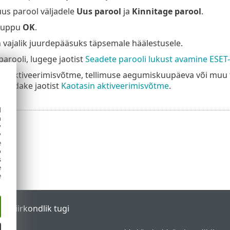
uus parool väljadele
Uus parool
ja
Kinnitage parool
.
nuppu
OK
.
 vajalik juurdepääsuks täpsemale häälestusele.
parooli, lugege jaotist
Seadete parooli lukust avamine ESET
i aktiveerimisvõtme, tellimuse aegumiskuupäeva või muu t
vaadake jaotist
Kaotasin aktiveerimisvõtme
.
d
h
y
y
e
o
s
e
e
tal
Piirkondlik tugi