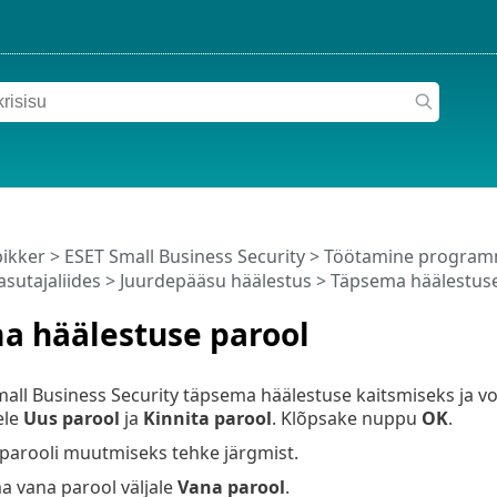
pikker
>
ESET Small Business Security
>
Töötamine programm
asutajaliides
>
Juurdepääsu häälestus
> Täpsema häälestuse
a häälestuse parool
all Business Security täpsema häälestuse kaitsmiseks ja v
ele
Uus parool
ja
Kinnita parool
. Klõpsake nuppu
OK
.
parooli muutmiseks tehke järgmist.
a vana parool väljale
Vana parool
.