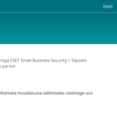
Eesti
iga ESET Small Business Security
>
Täpsem
 parool
olitamata muudatuste vältimiseks sisestage uus