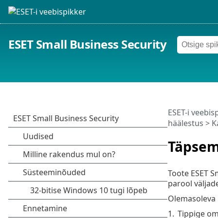
ESET Small Business Security
ESET-i veebis
häälestus
>
K
Täpsem
Toote ESET Sm
parool väljad
Olemasoleva 
1.
Tippige om