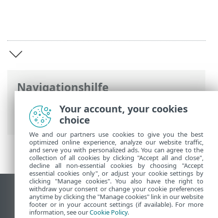
Navigationshilfe
ESET Online-Hilfe
>
ESET Small Business
Your account, your cookies
Security
>
ESET Small Business Security
choice
We and our partners use cookies to give you the best
optimized online experience, analyze our website traffic,
and serve you with personalized ads. You can agree to the
collection of all cookies by clicking "Accept all and close",
decline all non-essential cookies by choosing "Accept
essential cookies only", or adjust your cookie settings by
clicking "Manage cookies". You also have the right to
withdraw your consent or change your cookie preferences
Desktop-Site anzeigen
anytime by clicking the "Manage cookies" link in our website
footer or in your account settings (if available). For more
End of Life
information, see our
Cookie Policy
.