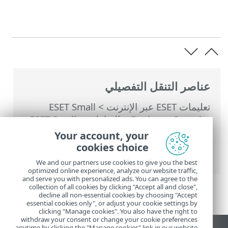
عناصر التنقل التفصيلي
تعليمات ESET عبر الإنترنت
>
ESET Small
Business Security
>
التعامل مع ESET Small
Business Security
>
الإعداد المتقدم
>
Your account, your
عمليات فحص
>
الاستبعادات
>
استبعادات الأداء
cookies choice
> إضافة استثناء أداء أو تحريره
We and our partners use cookies to give you the best
optimized online experience, analyze our website traffic,
and serve you with personalized ads. You can agree to the
collection of all cookies by clicking "Accept all and close",
decline all non-essential cookies by choosing "Accept
essential cookies only", or adjust your cookie settings by
clicking "Manage cookies". You also have the right to
withdraw your consent or change your cookie preferences
anytime by clicking the "Manage cookies" link in our website