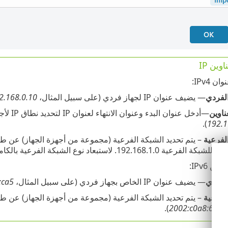
وين IP
 IPv4:
الفردي
— يضيف عنوان IP لجهاز فردي (على سبيل المثال،
2.168.0.10
ناوين
—أدخل عنوان البدء وعنوان الانتهاء لعنوان IP لتحديد نطاق IP لأجهزة جهاز عديدة (على سبيل المثال
).
192.1
لفرعية
رعية 192.168.1.0. لاستبعاد نوع الشبكة الفرعية بالكامل في
ن IPv6:
الفردي
— يضيف عنوان IP الخاص بجهاز فردي (على سبيل المثال،
:ca5
لفرعية
– يتم تحديد الشبكة الفرعية (مجموعة من أجهزة الجهاز) عن طريق قناع وعنوان 
).
‎2002:c0a8:6301