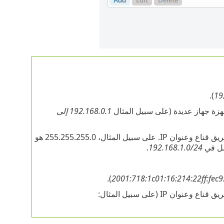
).
19
192.168.0.1 إلى
– يتم تحديد الشبكة الفرعية (مجموعة من أجهزة الجهاز) عن طريق قناع وعنوان IP. على سبيل المثال، 255.255.255.0 هو
.
192.168.1.0/24
).
2001:718:1c01:16:214:22ff:fec9
IP (على سبيل المثال: