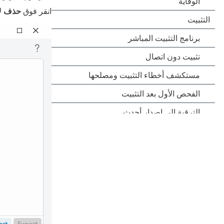
انقر فوق
حذف
لإ