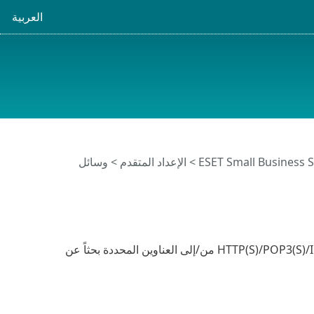
العربية
>
الإعداد المتقدم
>
وسائل
سيتم استبعاد الإدخالات الموجودة في القائمة من الفحص. لن يتم فحص اتصال HTTP(S)/POP3(S)/IMAP(S) من/إلى العناوين المحددة بحثاً عن