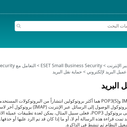
>
ESET Small Business Security
>
التعامل مع ESET Small Business Security
عميل البريد لإلكتروني
> حماية نقل البريد
 البريد
بروتوكولا IMAP(S) وPOP3(S) هما أكثر بروتوكولين انتشاراً من البروتوك
بميزات تميزه على بروتوكول POP3، فعلى سبيل المثال، يمكن لعدة ت
د تمت قراءة هذه الرسالة أم لا، أو ما إذا كان قد تم الرد عليها أو حذفه
 تشغيل النظام ثم تنشط في الذاكرة.