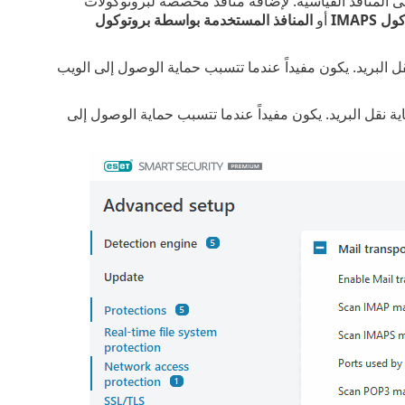
اً، سيقوم ESET Small Business Security بفحص اتصال IMAPS وPOP3S على المنافذ القياسية. لإضافة منافذ مخصصة لبروتوكولات
IMAP
أو
المنافذ المستخدمة بواسطة بروتوكول
لبريد. يكون مفيداً عندما تتسبب حماية الوصول إلى الويب
نقل البريد. يكون مفيداً عندما تتسبب حماية الوصول إلى