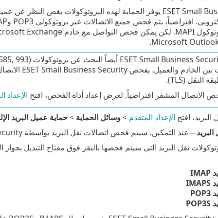
ESET Small Business Security يوفر الحماية لهذه البروتوكولات بغض
ضياً، يتم فحص جميع الاتصالات عبر بروتوكولي POP3 وIMAP، بغض النظر عن أرقام منفذ POP3 / IMAP الافتراضية.
Microsoft Exchang من خلال
 النقل (TLS).
 الاتصال المشفر افتراضياً. لعرض إعداد أداة الفحص، افتح
الإعداد ال
 البريد، افتح
الإعداد المتقدم
>
وسائل الحماية
>
حماية عميل البريد الإ
البريد
—عند التمكين، سيتم فحص اتصالات نقل البريد بواسطة ESET Small Business Security.
توكولات نقل البريد التي سيتم فحصها بالنقر فوق مفتاح التبديل بجوار ال
IM
IM
PO
PO