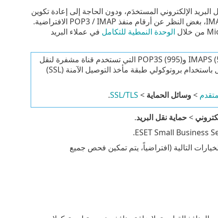
 النظر عن عميل البريد الإلكتروني المستخدَم، ودون الحاجة إلى إعادة تكوين
الوحدة النمطية للتكامل
في عملاء البريد
يدعم ESET Small Business Security أيضاً البحث عن بروتوكولات IMAPS (585, 993) وPOP3S (995) التي تستخدم قناة مشفرة لنقل
معلومات بين الخادم والعميل. يفحص ESET Small Business Security الاتصال باستخدام بروتوكولي طبقة مأخذ التوصيل الآمنة (SSL)
متقدم
>
وسائل الحماية
>
SSL/TLS
.
لكتروني
>
حماية نقل البريد
.
خيارات التالية (افتراضياً، يتم تمكين فحص جميع