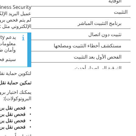
عميل البريد الإلكتروني. افترا
لم يتم فحص بروتوكول MAPI. لكن يمكن فحص التواصل مع خادم e
الإلكتروني مثل Microsoft Outlook.
وأمان طبقة
سيتم فحص
لتكوين حماية نقل
تمكين حماية نقل 
يمكنك اختيار برو
البروتوكولات):
فحص نقل بريد AP
فحص نقل بريد APS
فحص نقل بريد P3
فحص نقل بريد P3S