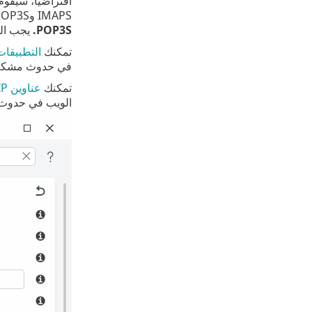
IMAPS وPOP3S، قم بإضافتها إلى حقل النص بجوار
POP3S.
يجب الف
تمكنك
التطبيقات
في حدوث مشكلا
تمكنك
عناوين IP المستبعدة
الويب في حدوث 