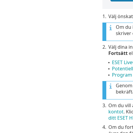
1.
Välj önskat
Om du i
skriver
2.
Välj dina i
Fortsätt
el
ESET Liv
•
Potentie
•
Program 
•
Genom a
bekräft
3.
Om du vill
kontot
. Kl
ditt ESET
4.
Om du forts