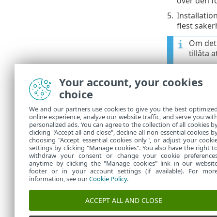
över den 
5.
Installati
flest säker
Om det 
tillåta 
6.
Klicka på
K
Your account, your cookies
choice
Felsöknin
We and our partners use cookies to give you the best optimize
När pro
online experience, analyze our website traffic, and serve you wit
personalized ads. You can agree to the collection of all cookies b
alla fu
clicking "Accept all and close", decline all non-essential cookies b
choosing "Accept essential cookies only", or adjust your cooki
settings by clicking "Manage cookies". You also have the right t
withdraw your consent or change your cookie preference
anytime by clicking the "Manage cookies" link in our websit
footer or in your account settings (if available). For mor
information, see our
Cookie Policy
.
ACCEPT ALL AND CLOSE