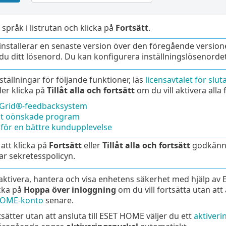
 språk i listrutan och klicka på
Fortsätt
.
nstallerar en senaste version över den föregående version
 du ditt lösenord. Du kan konfigurera inställningslösenordet
nställningar för följande funktioner, läs
licensavtalet för slu
ler klicka på
Tillåt alla och fortsätt
om du vill aktivera alla 
eGrid®-feedbacksystem
llt oönskade program
för en bättre kundupplevelse
tt klicka på
Fortsätt
eller
Tillåt alla och fortsätt
godkänne
ar sekretesspolicyn.
 aktivera, hantera och visa enhetens säkerhet med hjälp a
icka på
Hoppa över inloggning
om du vill fortsätta utan at
 HOME-konto
senare.
ätter utan att ansluta till ESET HOME väljer du ett
aktiveri