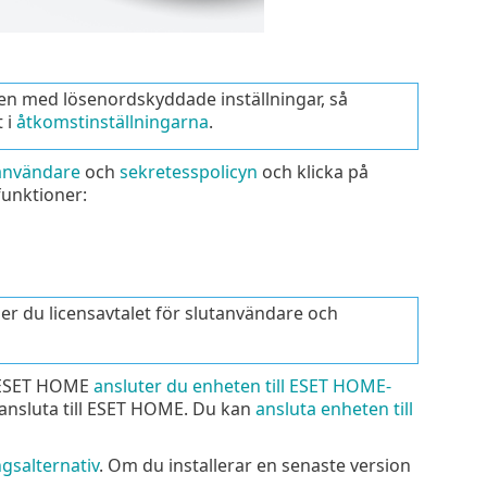
en med lösenordskyddade inställningar, så
 i
åtkomstinställningarna
.
tanvändare
och
sekretesspolicyn
och klicka på
funktioner:
r du licensavtalet för slutanvändare och
v ESET HOME
ansluter du enheten till ESET HOME-
t ansluta till ESET HOME. Du kan
ansluta enheten till
ngsalternativ
. Om du installerar en senaste version