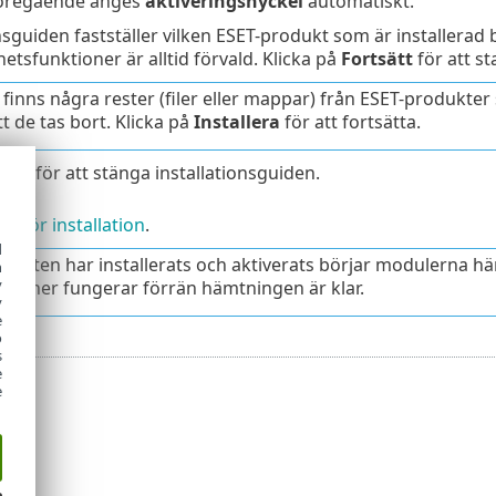
föregående anges
aktiveringsnyckel
automatiskt.
onsguiden fastställer vilken ESET-produkt som är installera
hetsfunktioner är alltid förvald. Klicka på
Fortsätt
för att st
finns några rester (filer eller mappar) från ESET-produkter
att de tas bort. Klicka på
Installera
för att fortsätta.
lart
för att stänga installationsguiden.
g för installation
.
d
dukten har installerats och aktiverats börjar modulerna hämt
h
y
nktioner fungerar förrän hämtningen är klar.
y
e
o
s
e
e