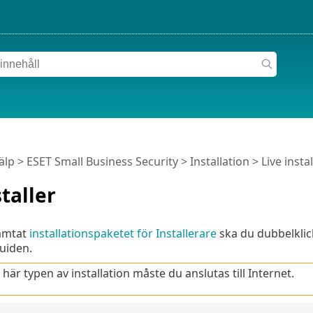
älp
>
ESET Small Business Security
>
Installation
> Live instal
staller
ämtat
installationspaketet för Installerare
ska du dubbelklick
guiden.
här typen av installation måste du anslutas till Internet.