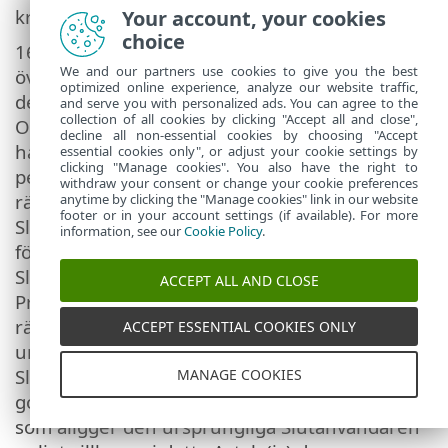
krävas för att tillhandahålla teknisk support.
Your account, your cookies
choice
16.
Överföring av licensen
. Programvaran får
We and our partners use cookies to give you the best
överföras från en dator till en annan, om
optimized online experience, analyze our website traffic,
detta inte strider mot villkoren i detta Avtal.
and serve you with personalized ads. You can agree to the
collection of all cookies by clicking "Accept all and close",
Om det inte strider mot villkoren i detta Avtal
decline all non-essential cookies by choosing "Accept
har Slutanvändaren rätt att endast
essential cookies only", or adjust your cookie settings by
clicking "Manage cookies". You also have the right to
permanent överföra Licensen och alla
withdraw your consent or change your cookie preferences
rättigheter i detta Avtal till en annan
anytime by clicking the "Manage cookies" link in our website
footer or in your account settings (if available). For more
Slutanvändare med Leverantörens tillstånd,
information, see our
Cookie Policy
.
förutsatt att (i) den ursprungliga
Slutanvändaren inte behåller kopior av
ACCEPT ALL AND CLOSE
Programvaran, (ii) överföringen av
rättigheterna ska vara direkt, dvs. från den
ACCEPT ESSENTIAL COOKIES ONLY
ursprungliga Slutanvändaren till den nya
Slutanvändaren, (iii) den nya Slutanvändaren
MANAGE COOKIES
godkänner alla rättigheter och skyldigheter
som åligger den ursprungliga Slutanvändaren