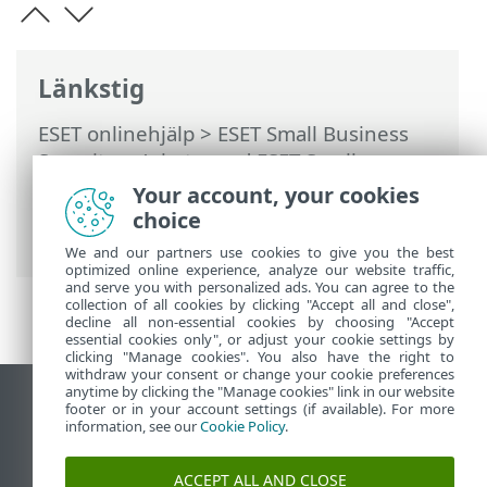
Länkstig
ESET onlinehjälp
>
ESET Small Business
Security
>
Arbeta med ESET Small
Business Security
>
Avancerade
Your account, your cookies
inställningar
>
Genomsökningar
>
choice
Undantag
> Prestandaundantag
We and our partners use cookies to give you the best
optimized online experience, analyze our website traffic,
and serve you with personalized ads. You can agree to the
collection of all cookies by clicking "Accept all and close",
decline all non-essential cookies by choosing "Accept
essential cookies only", or adjust your cookie settings by
clicking "Manage cookies". You also have the right to
withdraw your consent or change your cookie preferences
anytime by clicking the "Manage cookies" link in our website
Visa skrivbords-webbplats
footer or in your account settings (if available). For more
information, see our
Cookie Policy
.
End of Life
ESET kunskapsbas
ACCEPT ALL AND CLOSE