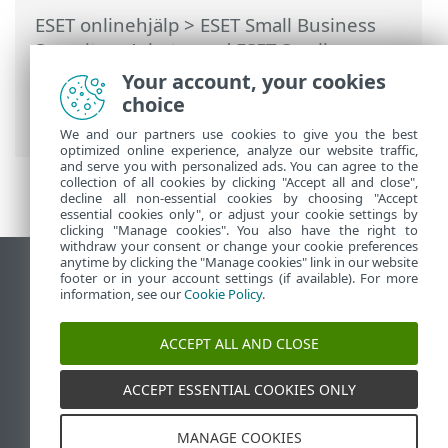
ESET onlinehjälp
>
ESET Small Business
Security
>
Arbeta med ESET Small
Business Security
>
Avancerade
Your account, your cookies
inställningar
>
Genomsökningar
> HIPS –
choice
Host Intrusion Prevention System
We and our partners use cookies to give you the best
optimized online experience, analyze our website traffic,
and serve you with personalized ads. You can agree to the
collection of all cookies by clicking "Accept all and close",
decline all non-essential cookies by choosing "Accept
essential cookies only", or adjust your cookie settings by
clicking "Manage cookies". You also have the right to
withdraw your consent or change your cookie preferences
anytime by clicking the "Manage cookies" link in our website
Visa skrivbords-webbplats
footer or in your account settings (if available). For more
information, see our
Cookie Policy
.
End of Life
ESET kunskapsbas
ACCEPT ALL AND CLOSE
ESET forum
ESET Status Portal
ACCEPT ESSENTIAL COOKIES ONLY
Regional support
MANAGE COOKIES