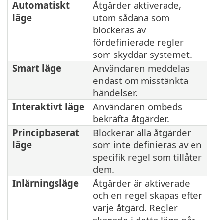
Automatiskt
Åtgärder aktiverade,
läge
utom sådana som
blockeras av
fördefinierade regler
som skyddar systemet.
Smart läge
Användaren meddelas
endast om misstänkta
händelser.
Interaktivt läge
Användaren ombeds
bekräfta åtgärder.
Principbaserat
Blockerar alla åtgärder
läge
som inte definieras av en
specifik regel som tillåter
dem.
Inlärningsläge
Åtgärder är aktiverade
och en regel skapas efter
varje åtgärd. Regler
skapade i detta läge går