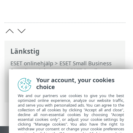
Länkstig
ESET onlinehjälp
>
ESET Small Business
Security
>
Arbeta med ESET Small
Business Security
>
Avancerade
Your account, your cookies
inställningar
>
Meddelanden
>
choice
Meddelanden på skrivbordet
We and our partners use cookies to give you the best
optimized online experience, analyze our website traffic,
and serve you with personalized ads. You can agree to the
collection of all cookies by clicking "Accept all and close",
decline all non-essential cookies by choosing "Accept
essential cookies only", or adjust your cookie settings by
clicking "Manage cookies". You also have the right to
withdraw your consent or change your cookie preferences