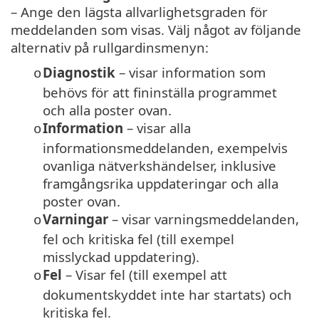
– Ange den lägsta allvarlighetsgraden för
meddelanden som visas. Välj något av följande
alternativ på rullgardinsmenyn:
Diagnostik
– visar information som
o
behövs för att fininställa programmet
och alla poster ovan.
Information
– visar alla
o
informationsmeddelanden, exempelvis
ovanliga nätverkshändelser, inklusive
framgångsrika uppdateringar och alla
poster ovan.
Varningar
– visar varningsmeddelanden,
o
fel och kritiska fel (till exempel
misslyckad uppdatering).
Fel
– Visar fel (till exempel att
o
dokumentskyddet inte har startats) och
kritiska fel.