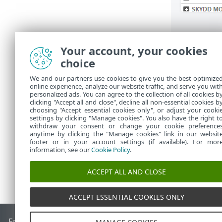
Your account, your cookies
choice
Progra
We and our partners use cookies to give you the best optimize
online experience, analyze our website traffic, and serve you wit
Programstat
personalized ads. You can agree to the collection of all cookies b
clicking "Accept all and close", decline all non-essential cookies b
huvudfönste
choosing "Accept essential cookies only", or adjust your cooki
settings by clicking "Manage cookies". You also have the right t
withdraw your consent or change your cookie preference
anytime by clicking the "Manage cookies" link in our websit
footer or in your account settings (if available). For mor
information, see our
Cookie Policy
.
ACCEPT ALL AND CLOSE
ACCEPT ESSENTIAL COOKIES ONLY
End of Life
ESET kunskapsbas
ESET forum
ESET Status Port