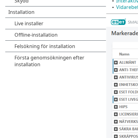
Interakti
•
Vidarebe
•