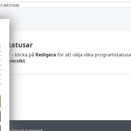
mstatusar
d
h
usar
– klicka på
Redigera
för att välja vilka programstatusa
y
y
r
>
Översikt
.
e
o
s
e
e
al
Regional support