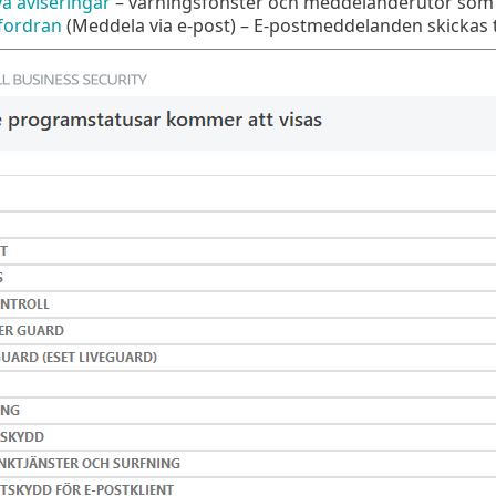
va aviseringar
– varningsfönster och meddelanderutor som 
fordran
(Meddela via e-post) – E-postmeddelanden skickas t