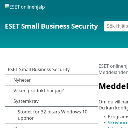
ESET Small Business Security
ESET onlinehj
Meddelande
Medde
Om du vill h
Du kan konfi
Programs
•
Skrivbor
•