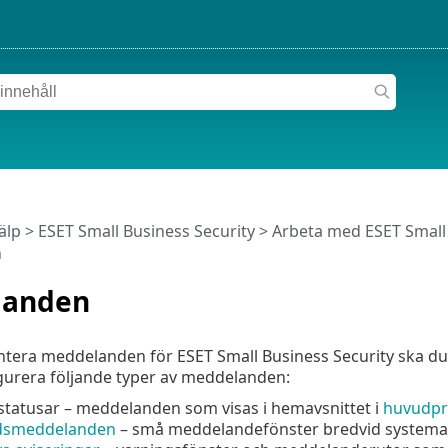
älp
>
ESET Small Business Security
>
Arbeta med ESET Small 
n
landen
antera meddelanden för ESET Small Business Security ska 
gurera följande typer av meddelanden:
tatusar – meddelanden som visas i hemavsnittet i
huvudpr
dsmeddelanden
– små meddelandefönster bredvid systemakt