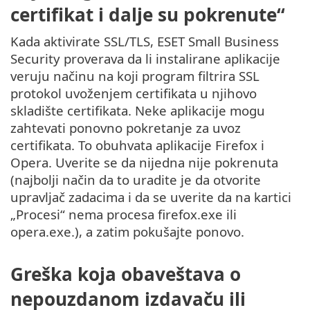
certifikat i dalje su pokrenute“
Kada aktivirate SSL/TLS, ESET Small Business
Security proverava da li instalirane aplikacije
veruju načinu na koji program filtrira SSL
protokol uvoženjem certifikata u njihovo
skladište certifikata. Neke aplikacije mogu
zahtevati ponovno pokretanje za uvoz
certifikata. To obuhvata aplikacije Firefox i
Opera. Uverite se da nijedna nije pokrenuta
(najbolji način da to uradite je da otvorite
upravljač zadacima i da se uverite da na kartici
„Procesi“ nema procesa firefox.exe ili
opera.exe.), a zatim pokušajte ponovo.
Greška koja obaveštava o
nepouzdanom izdavaču ili