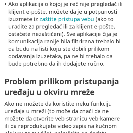
Ako aplikacija o kojoj je reč nije pregledač ili
•
klijent e-pošte, možete da je u potpunosti
izuzmete iz
zaštite pristupa vebu
(ako to
uradite za pregledač ili za klijent e-pošte,
ostaćete nezaštićeni). Sve aplikacije čija je
komunikacija ranije bila filtrirana trebalo bi
da budu na listi koju ste dobili prilikom
dodavanja izuzetaka, pa ne bi trebalo da
bude potrebno da ih dodajete ručno.
Problem prilikom pristupanja
uređaju u okviru mreže
Ako ne možete da koristite neku funkciju
uređaja u mreži (to može da znači da ne
možete da otvorite veb-stranicu veb-kamere
ili da reprodukujete video zapis na kućnom