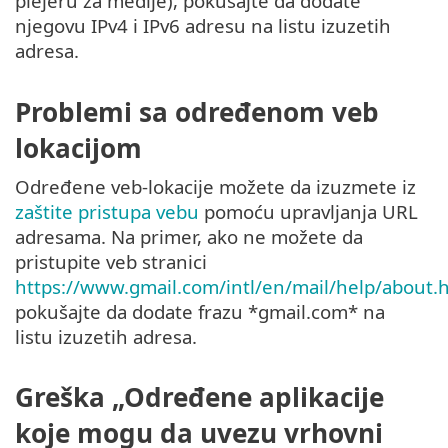
plejeru za medije), pokušajte da dodate
njegovu IPv4 i IPv6 adresu na listu izuzetih
adresa.
Problemi sa određenom veb
lokacijom
Određene veb-lokacije možete da izuzmete iz
zaštite pristupa vebu
pomoću upravljanja URL
adresama. Na primer, ako ne možete da
pristupite veb stranici
https://www.gmail.com/intl/en/mail/help/about.
pokušajte da dodate frazu *gmail.com* na
listu izuzetih adresa.
Greška „Određene aplikacije
koje mogu da uvezu vrhovni