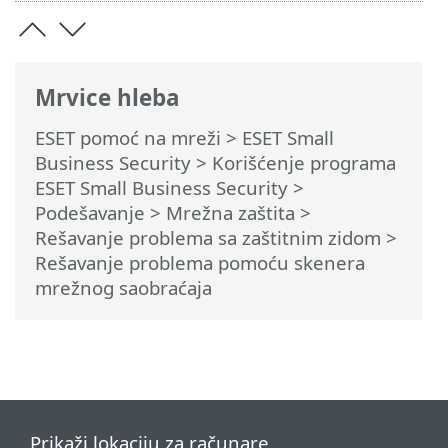
Mrvice hleba
ESET pomoć na mreži
>
ESET Small
Business Security
>
Korišćenje programa
ESET Small Business Security
>
Podešavanje
>
Mrežna zaštita
>
Rešavanje problema sa zaštitnim zidom
>
Rešavanje problema pomoću skenera
mrežnog saobraćaja
Prikaži lokaciju za računare