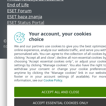
End of Life
ESET Forum
ESET baza znanja
ESET Status Portal
Regionalna podrška
Your account, your cookies
choice
© 1992 - 2026 ESET, spol. s
Upravljanje kolačićima
r.o. - Sva prava zadržana.
Smernice u vezi sa
We and our partners use cookies to give you the best optimize
online experience, analyze our website traffic, and serve you wit
kolačićima
personalized ads. You can agree to the collection of all cookies b
clicking "Accept all and close", decline all non-essential cookies b
choosing "Accept essential cookies only", or adjust your cooki
settings by clicking "Manage cookies". You also have the right t
withdraw your consent or change your cookie preference
anytime by clicking the "Manage cookies" link in our websit
footer or in your account settings (if available). For mor
information, see our
Cookie Policy
.
ACCEPT ALL AND CLOSE
ACCEPT ESSENTIAL COOKIES ONLY