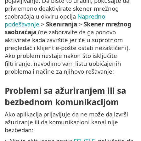
pojavljivanje. Da biste to uradili, pokušajte da
privremeno deaktivirate skener mrežnog
saobraćaja u okviru opcija
Napredno
podešavanje
>
Skeniranja
>
Skener mrežnog
saobraćaja
(ne zaboravite da ga ponovo
aktivirate kada završite jer će u suprotnom
pregledač i klijent e-pošte ostati nezaštićeni).
Ako problem nestaje nakon što isključite
filtriranje, navodimo vam listu uobičajenih
problema i načine za njihovo rešavanje:
Problemi sa ažuriranjem ili sa
bezbednom komunikacijom
Ako aplikacija prijavljuje da ne može da izvrši
ažuriranje ili da komunikacioni kanal nije
bezbedan:
Ako je aktivirana opcija
SSL/TLS
, pokušajte da