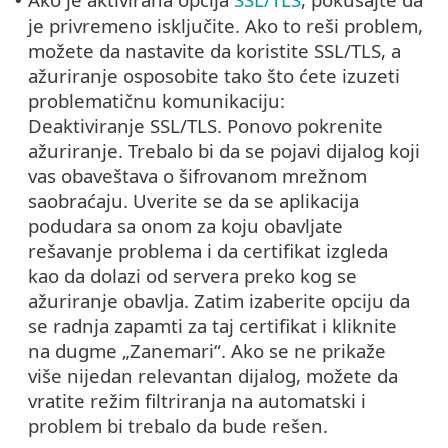
•
je privremeno isključite. Ako to reši problem,
možete da nastavite da koristite SSL/TLS, a
ažuriranje osposobite tako što ćete izuzeti
problematičnu komunikaciju:
Deaktiviranje SSL/TLS. Ponovo pokrenite
ažuriranje. Trebalo bi da se pojavi dijalog koji
vas obaveštava o šifrovanom mrežnom
saobraćaju. Uverite se da se aplikacija
podudara sa onom za koju obavljate
rešavanje problema i da certifikat izgleda
kao da dolazi od servera preko kog se
ažuriranje obavlja. Zatim izaberite opciju da
se radnja zapamti za taj certifikat i kliknite
na dugme „Zanemari“. Ako se ne prikaže
više nijedan relevantan dijalog, možete da
vratite režim filtriranja na automatski i
problem bi trebalo da bude rešen.