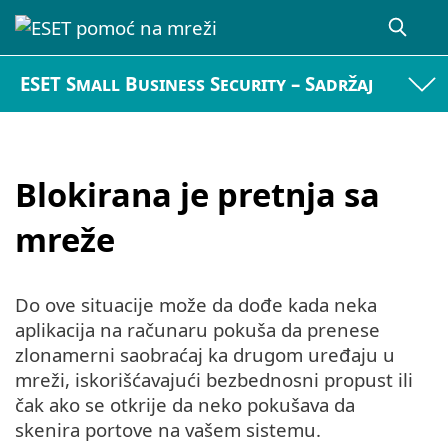
ESET Small Business Security – Sadržaj
Blokirana je pretnja sa
mreže
Do ove situacije može da dođe kada neka
aplikacija na računaru pokuša da prenese
zlonamerni saobraćaj ka drugom uređaju u
mreži, iskorišćavajući bezbednosni propust ili
čak ako se otkrije da neko pokušava da
skenira portove na vašem sistemu.