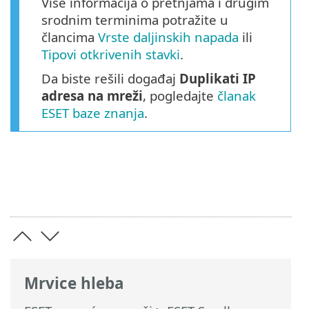
Više informacija o pretnjama i drugim
srodnim terminima potražite u
člancima
Vrste daljinskih napada
ili
Tipovi otkrivenih stavki
.
Da biste rešili događaj
Duplikati IP
adresa na mreži
, pogledajte
članak
ESET baze znanja
.
Mrvice hleba