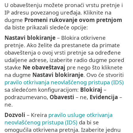
U obaveštenju možete pronaći vrstu pretnje i
IP adresu povezanog uređaja. Kliknite na
dugme
Promeni rukovanje ovom pretnjom
da biste prikazali sledeće opcije:
Nastavi blokiranje
– Blokira otkrivene
pretnje. Ako želite da prestanete da primate
obaveštenja o ovoj vrsti pretnje sa određene
udaljene adrese, izaberite radio dugme pored
stavke
Ne obaveštavaj
pre nego što kliknete
na dugme
Nastavi blokiranje
. Ovo će stvoriti
pravilo otkrivanja neovlašćenog pristupa (IDS)
sa sledećom konfiguracijom:
Blokiraj
–
podrazumevano,
Obavesti
– ne,
Evidencija
–
ne.
Dozvoli
– Kreira
pravilo usluge otkrivanja
neovlašćenog pristupa (IDS)
da bi se
omogućila otkrivena pretnja. Izaberite jednu