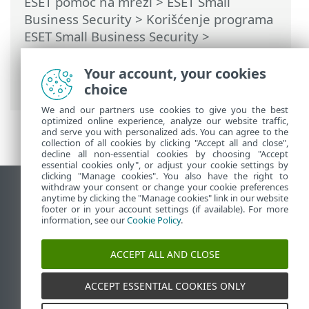
ESET pomoć na mreži
>
ESET Small
Business Security
>
Korišćenje programa
ESET Small Business Security
>
Podešavanje
>
Mrežna zaštita
> Prozori
dijaloga – Zaštita mreže > Blokirana je
Your account, your cookies
pretnja sa mreže
choice
We and our partners use cookies to give you the best
optimized online experience, analyze our website traffic,
and serve you with personalized ads. You can agree to the
collection of all cookies by clicking "Accept all and close",
decline all non-essential cookies by choosing "Accept
essential cookies only", or adjust your cookie settings by
clicking "Manage cookies". You also have the right to
withdraw your consent or change your cookie preferences
Prikaži lokaciju za računare
anytime by clicking the "Manage cookies" link in our website
footer or in your account settings (if available). For more
End of Life
information, see our
Cookie Policy
.
ESET Forum
ESET baza znanja
ACCEPT ALL AND CLOSE
ESET Status Portal
Regionalna podrška
ACCEPT ESSENTIAL COOKIES ONLY