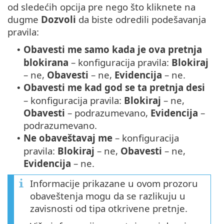
od sledećih opcija pre nego što kliknete na
dugme
Dozvoli
da biste odredili podešavanja
pravila:
Obavesti me samo kada je ova pretnja
•
blokirana
– konfiguracija pravila:
Blokiraj
– ne,
Obavesti
– ne,
Evidencija
– ne.
Obavesti me kad god se ta pretnja desi
•
– konfiguracija pravila:
Blokiraj
– ne,
Obavesti
– podrazumevano,
Evidencija
–
podrazumevano.
Ne obaveštavaj me
– konfiguracija
•
pravila:
Blokiraj
– ne,
Obavesti
– ne,
Evidencija
– ne.
Informacije prikazane u ovom prozoru
obaveštenja mogu da se razlikuju u
zavisnosti od tipa otkrivene pretnje.