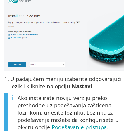
1.
U padajućem meniju izaberite odgovarajući
jezik i kliknite na opciju
Nastavi
.
Ako instalirate noviju verziju preko
prethodne uz podešavanja zaštićena
lozinkom, unesite lozinku. Lozinku za
podešavanja možete da konfigurišete u
okviru opcije
Podešavanje pristupa
.