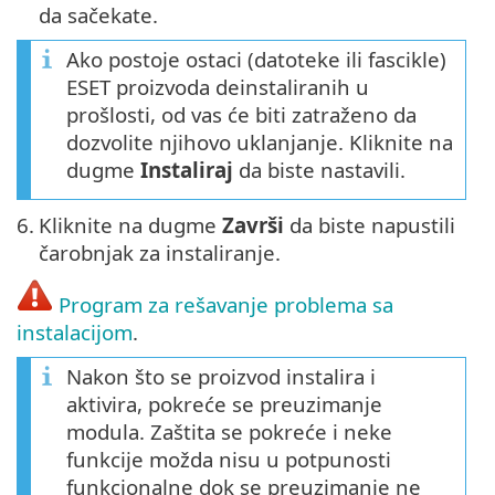
da sačekate.
Ako postoje ostaci (datoteke ili fascikle)
ESET proizvoda deinstaliranih u
prošlosti, od vas će biti zatraženo da
dozvolite njihovo uklanjanje. Kliknite na
dugme
Instaliraj
da biste nastavili.
6.
Kliknite na dugme
Završi
da biste napustili
čarobnjak za instaliranje.
Program za rešavanje problema sa
instalacijom
.
Nakon što se proizvod instalira i
aktivira, pokreće se preuzimanje
modula. Zaštita se pokreće i neke
funkcije možda nisu u potpunosti
funkcionalne dok se preuzimanje ne