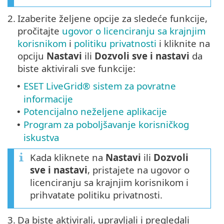
2.
Izaberite željene opcije za sledeće funkcije,
pročitajte
ugovor o licenciranju sa krajnjim
korisnikom
i
politiku privatnosti
i kliknite na
opciju
Nastavi
ili
Dozvoli sve i nastavi
da
biste aktivirali sve funkcije:
ESET LiveGrid® sistem za povratne
•
informacije
Potencijalno neželjene aplikacije
•
Program za poboljšavanje korisničkog
•
iskustva
Kada kliknete na
Nastavi
ili
Dozvoli
sve i nastavi
, pristajete na ugovor o
licenciranju sa krajnjim korisnikom i
prihvatate politiku privatnosti.
3.
Da biste aktivirali, upravljali i pregledali