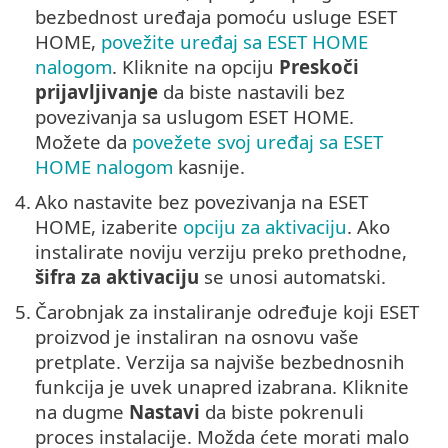
bezbednost uređaja pomoću usluge ESET
HOME,
povežite uređaj sa ESET HOME
nalogom
. Kliknite na opciju
Preskoči
prijavljivanje
da biste nastavili bez
povezivanja sa uslugom ESET HOME.
Možete da
povežete svoj uređaj sa ESET
HOME nalogom
kasnije.
4.
Ako nastavite bez povezivanja na ESET
HOME, izaberite
opciju za aktivaciju
. Ako
instalirate noviju verziju preko prethodne,
šifra za aktivaciju
se unosi automatski.
5.
Čarobnjak za instaliranje određuje koji ESET
proizvod je instaliran na osnovu vaše
pretplate. Verzija sa najviše bezbednosnih
funkcija je uvek unapred izabrana. Kliknite
na dugme
Nastavi
da biste pokrenuli
proces instalacije. Možda ćete morati malo