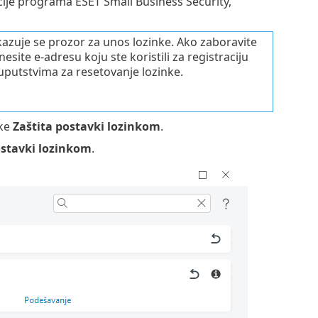
acije programa ESET Small Business Security,
azuje se prozor za unos lozinke. Ako zaboravite
nesite e-adresu koju ste koristili za registraciju
uputstvima za resetovanje lozinke.
ke
Zaštita postavki lozinkom
.
ostavki lozinkom
.