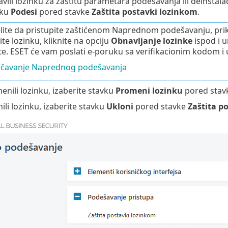
avili lozinku za zaštitu parametara podešavanja ili deinstal
vku
Podesi
pored stavke
Zaštita postavki lozinkom
.
lite da pristupite zaštićenom Naprednom podešavanju, prik
bite lozinku, kliknite na opciju
Obnavljanje lozinke
ispod i u
te. ESET će vam poslati e-poruku sa verifikacionim kodom i 
učavanje Naprednog podešavanja
enili lozinku, izaberite stavku
Promeni lozinku
pored stav
ili lozinku, izaberite stavku
Ukloni
pored stavke
Zaštita p