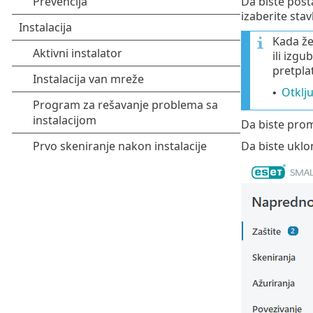
Da biste post
izaberite sta
Kada že
ili izgu
pretpla
Otklj
•
Da biste prom
Da biste uklon