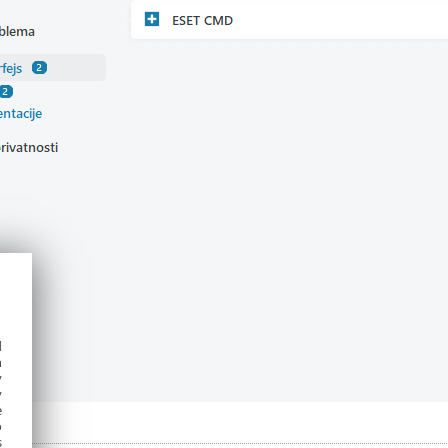
d
h
y
y
e
o
s