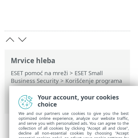
Mrvice hleba
ESET pomoć na mreži
>
ESET Small
Business Security
>
Korišćenje programa
ESET Small Business Security
>
Napredno
podešavanje
>
Skeniranja
>
Skeniranja
Your account, your cookies
malvera
> Ciljevi skeniranja
choice
We and our partners use cookies to give you the best
optimized online experience, analyze our website traffic,
and serve you with personalized ads. You can agree to the
collection of all cookies by clicking "Accept all and close",
decline all non-essential cookies by choosing "Accept