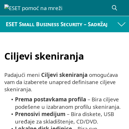
ESET Small Business Security – Sadržaj
Ciljevi skeniranja
Padajući meni
Ciljevi skeniranja
omogućava
vam da izaberete unapred definisane ciljeve
skeniranja.
Prema postavkama profila
– Bira ciljeve
•
podešene u izabranom profilu skeniranja.
Prenosivi medijum
– Bira diskete, USB
•
uređaje za skladištenje, CD/DVD.
Lokalne disk jedinice
– Bira sve
•