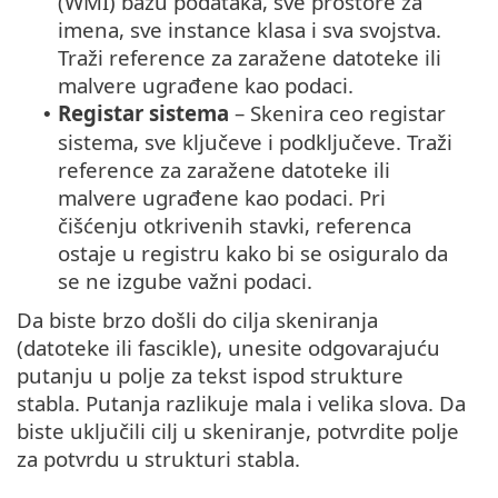
(WMI) bazu podataka, sve prostore za
imena, sve instance klasa i sva svojstva.
Traži reference za zaražene datoteke ili
malvere ugrađene kao podaci.
Registar sistema
– Skenira ceo registar
•
sistema, sve ključeve i podključeve. Traži
reference za zaražene datoteke ili
malvere ugrađene kao podaci. Pri
čišćenju otkrivenih stavki, referenca
ostaje u registru kako bi se osiguralo da
se ne izgube važni podaci.
Da biste brzo došli do cilja skeniranja
(datoteke ili fascikle), unesite odgovarajuću
putanju u polje za tekst ispod strukture
stabla. Putanja razlikuje mala i velika slova. Da
biste uključili cilj u skeniranje, potvrdite polje
za potvrdu u strukturi stabla.