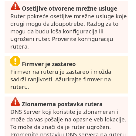
Osetljive otvorene mrežne usluge
Ruter pokreće osetljive mrežne usluge koje
drugi mogu da zloupotrebe. Razlog za to
mogu da budu loša konfiguracija ili
ugroženi ruter. Proverite konfiguraciju
rutera.
Firmver je zastareo
Firmver na ruteru je zastareo i možda
sadrži ranjivosti. Ažurirajte firmver na
ruteru.
Zlonamerna postavka rutera
DNS Server koji koristite je zlonameran i
može da vas pošalje na opasne veb lokacije.
To može da znači da je ruter ugrožen.
Promenite postavku DNS servera na ruteru.