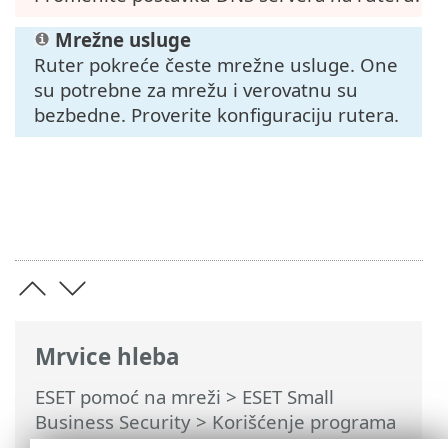
Mrežne usluge
Ruter pokreće česte mrežne usluge. One
su potrebne za mrežu i verovatnu su
bezbedne. Proverite konfiguraciju rutera.
Mrvice hleba
ESET pomoć na mreži
>
ESET Small
Business Security
>
Korišćenje programa
ESET Small Business Security
>
Alatke
>