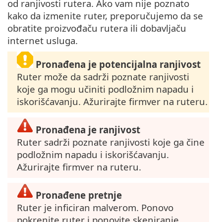
od ranjivosti rutera. Ako vam nije poznato
kako da izmenite ruter, preporučujemo da se
obratite proizvođaču rutera ili dobavljaču
internet usluga.
Pronađena je potencijalna ranjivost
Ruter može da sadrži poznate ranjivosti
koje ga mogu učiniti podložnim napadu i
iskorišćavanju. Ažurirajte firmver na ruteru.
Pronađena je ranjivost
Ruter sadrži poznate ranjivosti koje ga čine
podložnim napadu i iskorišćavanju.
Ažurirajte firmver na ruteru.
Pronađene pretnje
Ruter je inficiran malverom. Ponovo
pokrenite ruter i ponovite skeniranje.