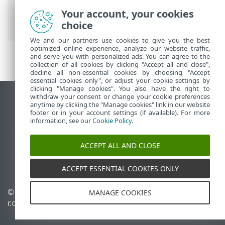
Mrežni inspektor
> Obaveštenja | Mrežni
Your account, your cookies
inspektor
choice
We and our partners use cookies to give you the best
optimized online experience, analyze our website traffic,
and serve you with personalized ads. You can agree to the
collection of all cookies by clicking "Accept all and close",
decline all non-essential cookies by choosing "Accept
essential cookies only", or adjust your cookie settings by
clicking "Manage cookies". You also have the right to
withdraw your consent or change your cookie preferences
Prikaži lokaciju za računare
anytime by clicking the "Manage cookies" link in our website
footer or in your account settings (if available). For more
End of Life
information, see our
Cookie Policy
.
ESET Forum
ESET baza znanja
ACCEPT ALL AND CLOSE
ESET Status Portal
Regionalna podrška
ACCEPT ESSENTIAL COOKIES ONLY
© 1992 - 2026 ESET, spol. s
Upravljanje kolačićima
MANAGE COOKIES
r.o. - Sva prava zadržana.
Smernice u vezi sa
kolačićima