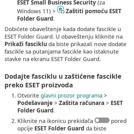
ESET Small Business Security
(za
Windows 11) >
Zaštiti pomoću ESET
Folder Guard
.
Dobićete obaveštenje kada dodate fascikle u
ESET Folder Guard. U obaveštenju kliknite na
Prikaži fasciklu
da biste prikazali nove dodate
fascikle sa putanjama fascikle kao istaknute
stavke na ekranu ESET Folder Guard.
Dodajte fasciklu u zaštićene fascikle
preko ESET proizvoda
1.
Otvorite
glavni prozor programa
>
Podešavanje
>
Zaštita računara
>
ESET
Folder Guard
.
2.
Kliknite na ikonicu prekidača
pored
opcije
ESET Folder Guard
da biste