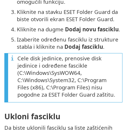
omogućili funkciju.
3.
Kliknite na stavku ESET Folder Guard da
biste otvorili ekran ESET Folder Guard.
4.
Kliknite na dugme
Dodaj novu fasciklu
.
5.
Izaberite određenu fasciklu iz strukture
stabla i kliknite na
Dodaj fasciklu
.
Cele disk jedinice, prenosive disk
jedinice i određene fascikle
(C:\Windows\SysWOW64,
C:\Windows\System32, C:\Program
Files (x86), C:\Program Files) nisu
pogodne za ESET Folder Guard zaštitu.
Ukloni fasciklu
Da biste uklonili fasciklu sa liste zaštićenih