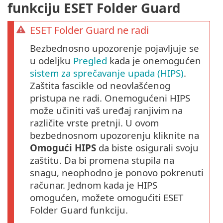
funkciju ESET Folder Guard
ESET Folder Guard ne radi
Bezbednosno upozorenje pojavljuje se
u odeljku
Pregled
kada je onemogućen
sistem za sprečavanje upada (HIPS)
.
Zaštita fascikle od neovlašćenog
pristupa ne radi. Onemogućeni HIPS
može učiniti vaš uređaj ranjivim na
različite vrste pretnji. U ovom
bezbednosnom upozorenju kliknite na
Omogući HIPS
da biste osigurali svoju
zaštitu. Da bi promena stupila na
snagu, neophodno je ponovo pokrenuti
računar. Jednom kada je HIPS
omogućen, možete omogućiti ESET
Folder Guard funkciju.