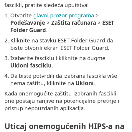
fascikli, pratite sledeća uputstva:
1.
Otvorite
glavni prozor programa
>
Podešavanje
>
Zaštita računara
>
ESET
Folder Guard
.
2.
Kliknite na stavku ESET Folder Guard da
biste otvorili ekran ESET Folder Guard.
3.
Izaberite fasciklu i kliknite na dugme
Ukloni fasciklu
.
4.
Da biste potvrdili da izabrana fascikla više
nema zaštitu, kliknite na
Ukloni
.
Kada onemogućite zaštitu izabranih fascikli,
one postaju ranjive na potencijalne pretnje i
pristup nepouzdanih aplikacija.
Uticaj onemogućenih HIPS-a na