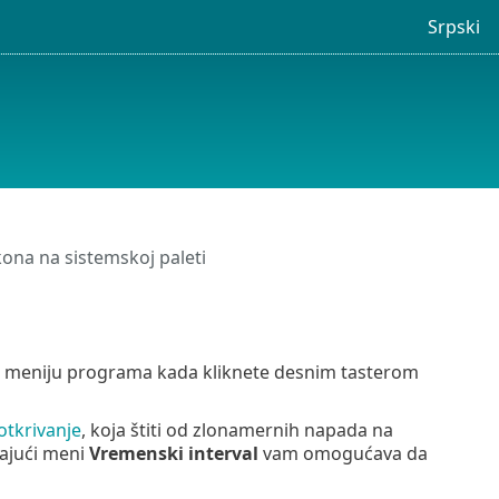
Srpski
kona na sistemskoj paleti
om meniju programa kada kliknete desnim tasterom
otkrivanje
, koja štiti od zlonamernih napada na
dajući meni
Vremenski interval
vam omogućava da