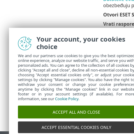
obezbeđuju pr
Otvori ESET 
Vrati raspor
veličinu i poz
Your account, your cookies
Režim boja
–
choice
Proveri da li
Business Secu
We and our partners use cookies to give you the best optimize
online experience, analyze our website traffic, and serve you wit
Osnovni poda
personalized ads. You can agree to the collection of all cookies b
Security, ins
clicking "Accept all and close", decline all non-essential cookies b
choosing "Accept essential cookies only", or adjust your cooki
settings by clicking "Manage cookies". You also have the right t
withdraw your consent or change your cookie preference
anytime by clicking the "Manage cookies" link in our websit
footer or in your account settings (if available). For mor
information, see our
Cookie Policy
.
ACCEPT ALL AND CLOSE
ACCEPT ESSENTIAL COOKIES ONLY