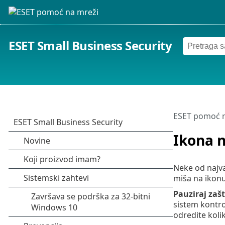
ESET Small Business Security
ESET pomoć n
Ikona n
Neke od najva
miša na ikon
Pauziraj zašt
sistem kontro
odredite kolik