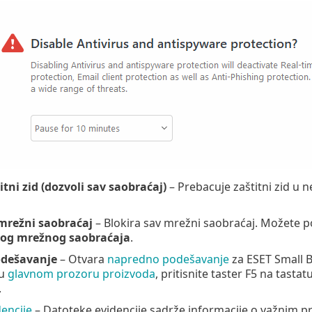
itni zid (dozvoli sav saobraćaj)
– Prebacuje zaštitni zid u 
 mrežni saobraćaj
– Blokira sav mrežni saobraćaj. Možete p
vog mrežnog saobraćaja
.
dešavanje
– Otvara
napredno podešavanje
za ESET Small B
 u
glavnom prozoru proizvoda
, pritisnite taster F5 na tastatu
.
encije
– Datoteke evidencije sadrže informacije o važnim p