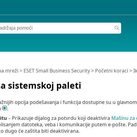
a mreži
>
ESET Small Business Security
>
Početni koraci
> I
a sistemskoj paleti
žnijih opcija podešavanja i funkcija dostupne su u glavn
u
.
itu
– Prikazuje dijalog za potvrdu koji deaktivira
Mašinu za 
lisanjem datoteka, veba i komunikacije putem e-pošte. Pa
o dugo će zaštita biti deaktivirana.