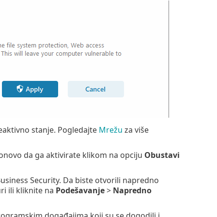
neaktivno stanje. Pogledajte
Mrežu
za više
onovo da ga aktivirate klikom na opciju
Obustavi
usiness Security. Da biste otvorili napredno
ri ili kliknite na
Podešavanje
>
Napredno
rogramskim događajima koji su se dogodili i