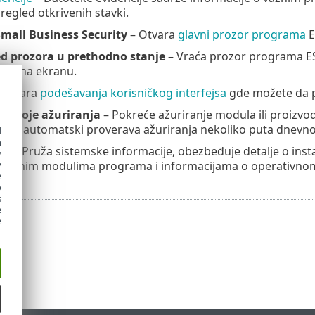
egled otkrivenih stavki.
Small Business Security
– Otvara
glavni prozor programa
E
ed prozora u prethodno stanje
– Vraća prozor programa E
iciju na ekranu.
 Otvara
podešavanja korisničkog interfejsa
gde možete da p
 postoje ažuriranja
– Pokreće ažuriranje modula ili proizvod
rity automatski proverava ažuriranja nekoliko puta dnevno
d
h
ci
– Pruža sistemske informacije, obezbeđuje detalje o inst
y
taliranim modulima programa i informacijama o operativno
y
e
o
s
e
e