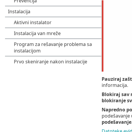
Pauziraj zašt
informacija.
Blokiraj sav
blokiranje s
Napredno po
podešavanje
podešavanje
Datoteke evid