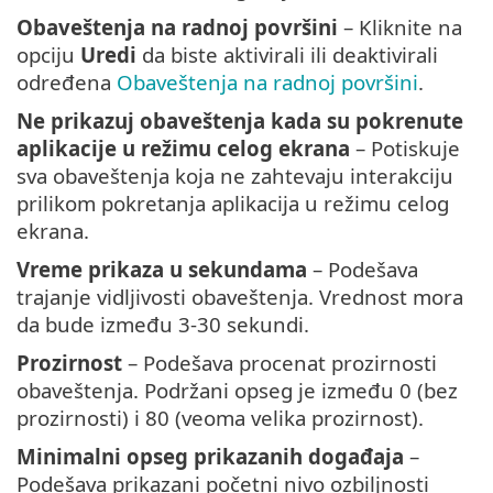
Obaveštenja na radnoj površini
– Kliknite na
opciju
Uredi
da biste aktivirali ili deaktivirali
određena
Obaveštenja na radnoj površini
.
Ne prikazuj obaveštenja kada su pokrenute
aplikacije u režimu celog ekrana
– Potiskuje
sva obaveštenja koja ne zahtevaju interakciju
prilikom pokretanja aplikacija u režimu celog
ekrana.
Vreme prikaza u sekundama
– Podešava
trajanje vidljivosti obaveštenja. Vrednost mora
da bude između 3-30 sekundi.
Prozirnost
– Podešava procenat prozirnosti
obaveštenja. Podržani opseg je između 0 (bez
prozirnosti) i 80 (veoma velika prozirnost).
Minimalni opseg prikazanih događaja
–
Podešava prikazani početni nivo ozbiljnosti