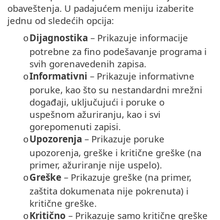
obaveštenja. U padajućem meniju izaberite
jednu od sledećih opcija:
Dijagnostika
– Prikazuje informacije
o
potrebne za fino podešavanje programa i
svih gorenavedenih zapisa.
Informativni
– Prikazuje informativne
o
poruke, kao što su nestandardni mrežni
događaji, uključujući i poruke o
uspešnom ažuriranju, kao i svi
gorepomenuti zapisi.
Upozorenja
– Prikazuje poruke
o
upozorenja, greške i kritične greške (na
primer, ažuriranje nije uspelo).
Greške
– Prikazuje greške (na primer,
o
zaštita dokumenata nije pokrenuta) i
kritične greške.
Kritično
– Prikazuje samo kritične greške
o