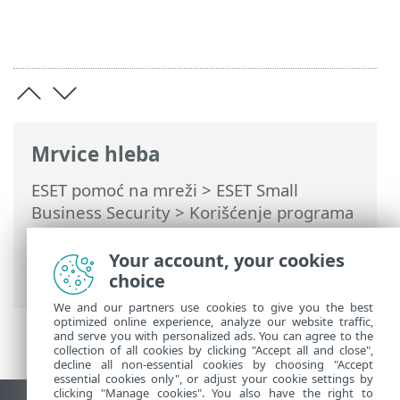
Mrvice hleba
ESET pomoć na mreži
>
ESET Small
Business Security
>
Korišćenje programa
ESET Small Business Security
>
Napredno
podešavanje
>
Obaveštenja
>
Your account, your cookies
Obaveštenja na radnoj površini
choice
We and our partners use cookies to give you the best
optimized online experience, analyze our website traffic,
and serve you with personalized ads. You can agree to the
collection of all cookies by clicking "Accept all and close",
decline all non-essential cookies by choosing "Accept
essential cookies only", or adjust your cookie settings by
clicking "Manage cookies". You also have the right to