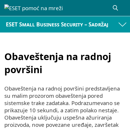
ESET Small Business Security – Sadržaj
Obaveštenja na radnoj
površini
Obaveštenja na radnoj površini predstavljena
su malim prozorom obaveštenja pored
sistemske trake zadataka. Podrazumevano se
prikazuje 10 sekundi, a zatim polako nestaje.
Obaveštenja uključuju uspešna ažuriranja
proizvoda, nove povezane uređaje, završetak