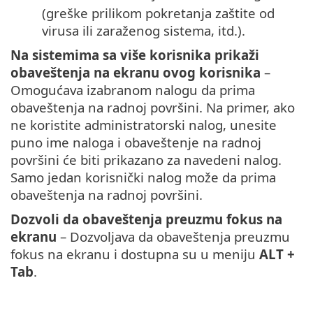
(greške prilikom pokretanja zaštite od
virusa ili zaraženog sistema, itd.).
Na sistemima sa više korisnika prikaži
obaveštenja na ekranu ovog korisnika
–
Omogućava izabranom nalogu da prima
obaveštenja na radnoj površini. Na primer, ako
ne koristite administratorski nalog, unesite
puno ime naloga i obaveštenje na radnoj
površini će biti prikazano za navedeni nalog.
Samo jedan korisnički nalog može da prima
obaveštenja na radnoj površini.
Dozvoli da obaveštenja preuzmu fokus na
ekranu
– Dozvoljava da obaveštenja preuzmu
fokus na ekranu i dostupna su u meniju
ALT +
Tab
.