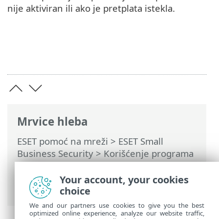
nije aktiviran ili ako je pretplata istekla.
Mrvice hleba
ESET pomoć na mreži
>
ESET Small
Business Security
>
Korišćenje programa
ESET Small Business Security
>
Napredno
podešavanje
>
Obaveštenja
> Prozor
Your account, your cookies
dijaloga – Statusi aplikacija
choice
We and our partners use cookies to give you the best
optimized online experience, analyze our website traffic,