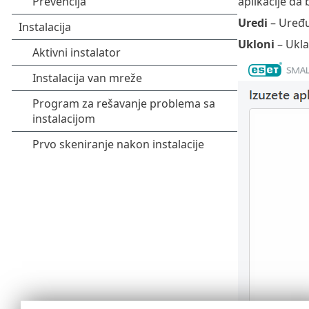
aplikacije da 
Uredi
– Uređuj
Ukloni
– Ukla