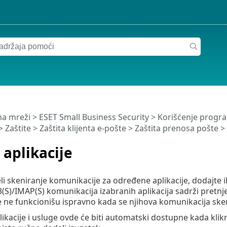
a mreži
>
ESET Small Business Security
>
Korišćenje progra
>
Zaštite
>
Zaštita klijenta e-pošte
>
Zaštita prenosa pošte
> 
 aplikacije
li skeniranje komunikacije za određene aplikacije, dodajte ih
S)/IMAP(S) komunikacija izabranih aplikacija sadrži pretn
je ne funkcionišu ispravno kada se njihova komunikacija ske
ikacije i usluge ovde će biti automatski dostupne kada klik