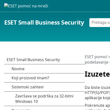
ESET Small Business Security
ESET pomoć n
podešavanje
Izuzete
Da biste izuze
HTTP(S)/POP3(
aplikacije ko
Pokrenute apl