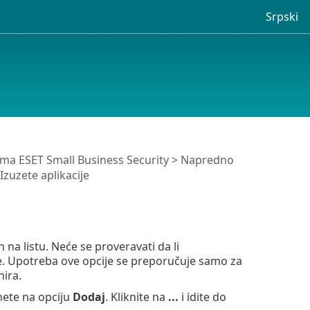
Srpski
ma ESET Small Business Security
>
Napredno
Izuzete aplikacije
 na listu. Neće se proveravati da li
je. Upotreba ove opcije se preporučuje samo za
nira.
nete na opciju
Dodaj
. Kliknite na
...
i idite do