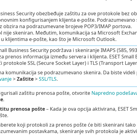
iness Security obezbeđuje zaštitu za ove protokole bez obzir
onovnim konfigurisanjem klijenta e-pošte. Podrazumevano 
ez obzira na podrazumevane brojeve POP3/IMAP portova.
l nije skeniran. Međutim, komunikacija sa Microsoft Exc
u klijentima e-pošte, kao što je Microsoft Outlook.
all Business Security podržava i skeniranje IMAPS (585, 993)
za prenos informacija između servera i klijenta. ESET Small
ći protokole SSL (Secure Socket Layer) i TLS (Transport Layer
na komunikacija se podrazumevano skenira. Da biste videli
vanje
>
Zaštite
>
SSL/TLS
.
igurisali zaštitu prenosa pošte, otvorite
Napredno podešav
te
.
titu prenosa pošte
– Kada je ova opcija aktivirana, ESET S
šte.
berete koji protokoli za prenos pošte će biti skenirani tako 
umevanim postavkama, skeniranje svih protokola je aktivi