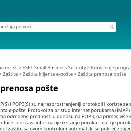
a mreži
>
ESET Small Business Security
>
Korišćenje progra
>
Zaštite
>
Zaštita klijenta e-pošte
> Zaštita prenosa pošte
 prenosa pošte
P(S) i POP3(S) su najrasprostranjeniji protokoli i koriste s
ijenta e-pošte. Protokol za pristup Internet porukama (IMAP)
ma određene prednosti u odnosu na POP3, na primer, više k
duče i održava informacije o stanju poruka – da li je poruka 
dul zaštite sa ovom kontrolom automatski se pokreće zajed