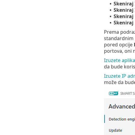
Skeniraj
•
Skeniraj
•
Skeniraj
•
Skeniraj
•
Prema podraz
standardnim p
pored opcije
portova, oni 
Izuzete aplika
da bude koris
Izuzete IP ad
može da bude 