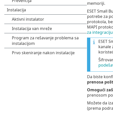
memoriji.
ESET Small Bus
potrebe za p
protokola, b
MAPI protoko
za integraciju
ESET Sm
kanale 
koriste
Šifrova
podeša
Da biste konf
prenosa poš
Omogući zaš
prenosom po
Možete da iza
(prema podraz