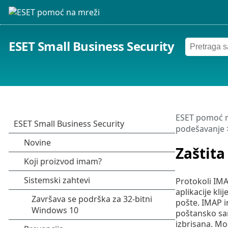
ESET Small Business Security
ESET pomoć n
podešavanje
Zaštita
Protokoli IMA
aplikacije kl
pošte. IMAP i
poštansko san
izbrisana. Mo