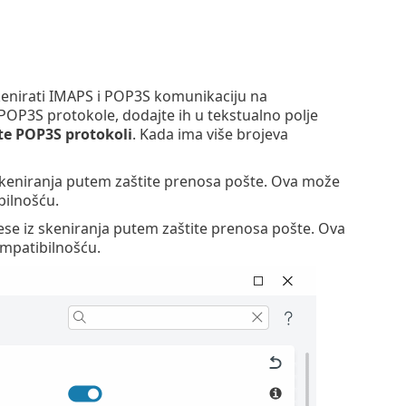
enirati IMAPS i POP3S komunikaciju na
POP3S protokole, dodajte ih u tekstualno polje
ste POP3S protokoli
. Kada ima više brojeva
keniranja putem zaštite prenosa pošte. Ova može
bilnošću.
 iz skeniranja putem zaštite prenosa pošte. Ova
ompatibilnošću.