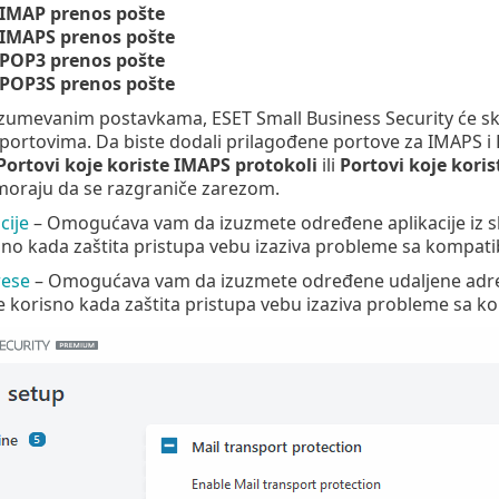
 IMAP prenos pošte
 IMAPS prenos pošte
 POP3 prenos pošte
 POP3S prenos pošte
umevanim postavkama, ESET Small Business Security će sk
ortovima. Da biste dodali prilagođene portove za IMAPS i 
Portovi koje koriste IMAPS protokoli
ili
Portovi koje kori
moraju da se razgraniče zarezom.
cije
– Omogućava vam da izuzmete određene aplikacije iz s
no kada zaštita pristupa vebu izaziva probleme sa kompati
rese
– Omogućava vam da izuzmete određene udaljene adrese
korisno kada zaštita pristupa vebu izaziva probleme sa k