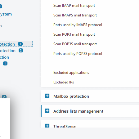
d
h
y