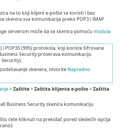
a na to koji klijent e-pošte se koristi i bez
se skenira sva komunikacija preko POP3 i IMAP
hange serverom može da se skenira pomoću
modula
 i POP3S (995) protokola, koji koriste šifrovane
 Business Security proverava komunikaciju
 Security).
 podešavanje skenera, otvorite
Napredno
anje
>
Zaštite
>
Zaštita klijenta e-pošte
>
Zaštita
mall Business Security skenira komunikaciju
što ćete kliknuti na prekidač pored sledećih opcija
rano):