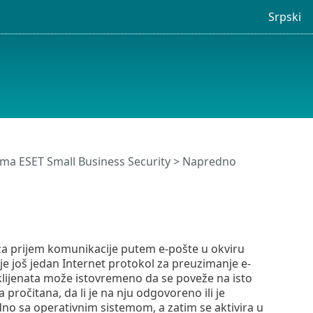
Srpski
ma ESET Small Business Security
>
Napredno
e za prijem komunikacije putem e-pošte u okviru
 je još jedan Internet protokol za preuzimanje e-
lijenata može istovremeno da se poveže na isto
pročitana, da li je na nju odgovoreno ili je
no sa operativnim sistemom, a zatim se aktivira u