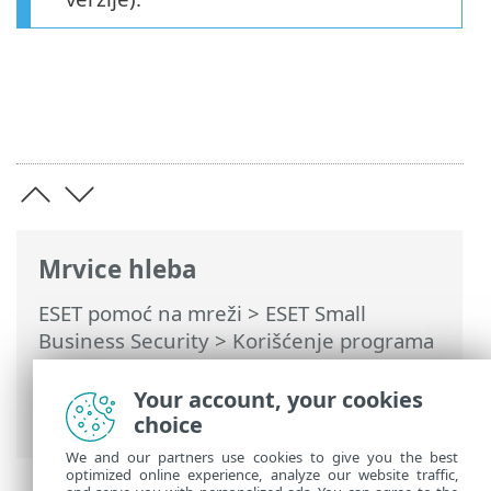
Mrvice hleba
ESET pomoć na mreži
>
ESET Small
Business Security
>
Korišćenje programa
ESET Small Business Security
>
Napredno
podešavanje
>
Skeniranja
>
Skeniranja
Your account, your cookies
malvera
> Zaštita dokumenata
choice
We and our partners use cookies to give you the best
optimized online experience, analyze our website traffic,