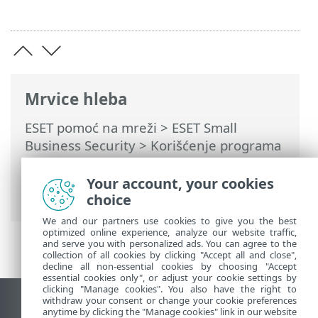
Mrvice hleba
ESET pomoć na mreži
>
ESET Small
Business Security
>
Korišćenje programa
ESET Small Business Security
>
Alatke
>
Izbor uzorka za analizu
> Izbor uzorka za
Your account, your cookies
analizu – Sumnjiva lokacija
choice
We and our partners use cookies to give you the best
optimized online experience, analyze our website traffic,
and serve you with personalized ads. You can agree to the
collection of all cookies by clicking "Accept all and close",
decline all non-essential cookies by choosing "Accept
essential cookies only", or adjust your cookie settings by
clicking "Manage cookies". You also have the right to
withdraw your consent or change your cookie preferences
Prikaži lokaciju za računare
anytime by clicking the "Manage cookies" link in our website