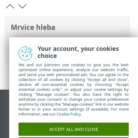
Mrvice hleba
ESET pomoć na mreži
>
ESET Small
Business Security
>
Aktivacija proizvoda
>
Your account, your cookies
Besplatna ESET šifra za aktivaciju
choice
We and our partners use cookies to give you the best
optimized online experience, analyze our website traffic,
and serve you with personalized ads. You can agree to the
collection of all cookies by clicking "Accept all and close",
decline all non-essential cookies by choosing "Accept
essential cookies only", or adjust your cookie settings by
clicking "Manage cookies". You also have the right to
withdraw your consent or change your cookie preferences
Prikaži lokaciju za računare
anytime by clicking the "Manage cookies" link in our website
footer or in your account settings (if available). For more
End of Life
information, see our
Cookie Policy
.
ESET Forum
ESET baza znanja
ACCEPT ALL AND CLOSE
ESET Status Portal