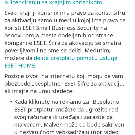
o licenciranju sa krajnjim korisnikom
.
Svaki krajnji korisnik ima pravo da koristi šifru
za aktivaciju samo u meri u kojoj ima pravo da
koristi ESET Small Business Security na
osnovu broja mesta dodeljenih od strane
kompanije ESET. Šifra za aktivaciju se smatra
poverljivom i ne sme se deliti. Međutim,
možete da
delite pretplatu pomoću usluge
ESET HOME
.
Postoje izvori na internetu koji mogu da vam
obezbede „besplatne“ ESET šifre za aktivaciju,
ali imajte na umu sledeće:
Kada kliknete na reklamu za „Besplatnu
•
ESET pretplatu“ možete da ugrozite rad
svog računara ili uređaja i zarazite ga
malverom. Malver može da bude sakriven
u nezvaničnom veb-sadržaju (npr. video