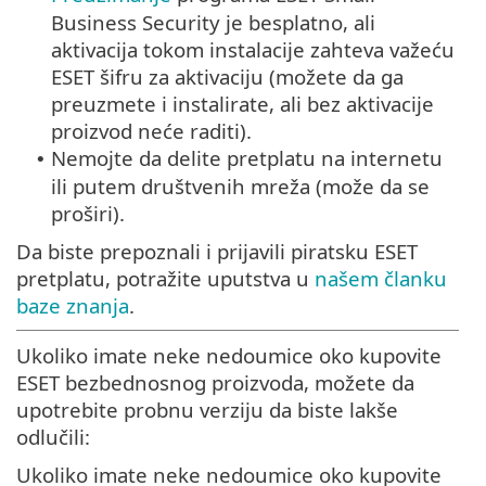
Business Security je besplatno, ali
aktivacija tokom instalacije zahteva važeću
ESET šifru za aktivaciju (možete da ga
preuzmete i instalirate, ali bez aktivacije
proizvod neće raditi).
Nemojte da delite pretplatu na internetu
•
ili putem društvenih mreža (može da se
proširi).
Da biste prepoznali i prijavili piratsku ESET
pretplatu, potražite uputstva u
našem članku
baze znanja
.
Ukoliko imate neke nedoumice oko kupovite
ESET bezbednosnog proizvoda, možete da
upotrebite probnu verziju da biste lakše
odlučili:
Ukoliko imate neke nedoumice oko kupovite