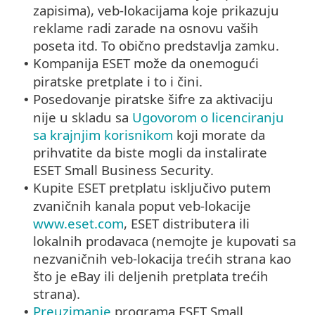
zapisima), veb-lokacijama koje prikazuju
reklame radi zarade na osnovu vaših
poseta itd. To obično predstavlja zamku.
Kompanija ESET može da onemogući
•
piratske pretplate i to i čini.
Posedovanje piratske šifre za aktivaciju
•
nije u skladu sa
Ugovorom o licenciranju
sa krajnjim korisnikom
koji morate da
prihvatite da biste mogli da instalirate
ESET Small Business Security.
Kupite ESET pretplatu isključivo putem
•
zvaničnih kanala poput veb-lokacije
www.eset.com
, ESET distributera ili
lokalnih prodavaca (nemojte je kupovati sa
nezvaničnih veb-lokacija trećih strana kao
što je eBay ili deljenih pretplata trećih
strana).
Preuzimanje
programa ESET Small
•