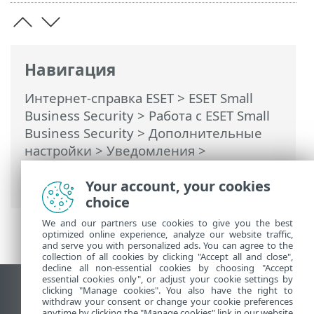
Навигация
Интернет-справка ESET
>
ESET Small
Business Security
>
Работа с ESET Small
Business Security
>
Дополнительные
настройки
>
Уведомления
>
Уведомления на рабочем столе
>
Your account, your cookies
Список уведомлений на рабочем столе
choice
We and our partners use cookies to give you the best
optimized online experience, analyze our website traffic,
and serve you with personalized ads. You can agree to the
collection of all cookies by clicking "Accept all and close",
decline all non-essential cookies by choosing "Accept
essential cookies only", or adjust your cookie settings by
clicking "Manage cookies". You also have the right to
Использовать сайт для ПК
withdraw your consent or change your cookie preferences
End of Life
anytime by clicking the "Manage cookies" link in our website