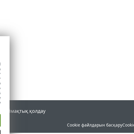
d
h
y
y
e
o
s
e
e
al
Аймақтық қолдау
Cookie файлдарын басқару
Cooki