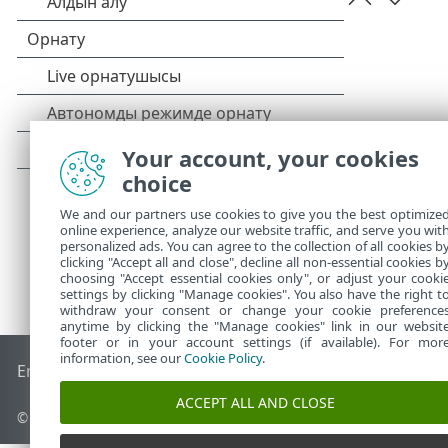
Your account, your cookies
choice
We and our partners use cookies to give you the best optimize
online experience, analyze our website traffic, and serve you wit
personalized ads. You can agree to the collection of all cookies b
clicking "Accept all and close", decline all non-essential cookies b
choosing "Accept essential cookies only", or adjust your cooki
settings by clicking "Manage cookies". You also have the right t
withdraw your consent or change your cookie preference
anytime by clicking the "Manage cookies" link in our websit
footer or in your account settings (if available). For mor
information, see our
Cookie Policy
.
End of Life
ESET білім қоры
ESET форумы
ESET Status Port
ACCEPT ALL AND CLOSE
© 1992 - 2026 ESET, spol. s r.o. - Барлық құқықтары қорғалған.