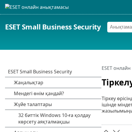
ESET Small Business Security
ESET онлайн
Тіркел
Тіркеу өрісі
ішінде мінде
жазылымыңыз