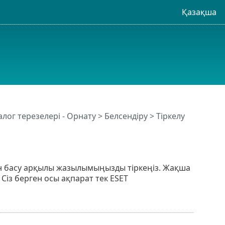
Қазақша
лог терезелері - Орнату > Белсендіру > Тіркелу
 басу арқылы жазылымыңызды тіркеңіз. Жақша
 Сіз берген осы ақпарат тек ESET