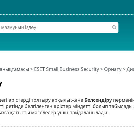
 анықтамасы
>
ESET Small Business Security
>
Орнату
> Диа
у
ндегі өрістерді толтыру арқылы және
Белсендіру
пәрменін
тті ретінде белгіленген өрістер міндетті болып табылады.
ға қатысты мәселелер үшін пайдаланылады.